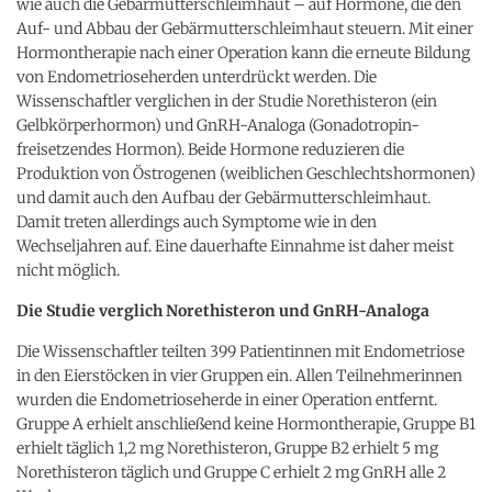
wie auch die Gebärmutterschleimhaut – auf Hormone, die den
Auf- und Abbau der Gebärmutterschleimhaut steuern. Mit einer
Hormontherapie nach einer Operation kann die erneute Bildung
von Endometrioseherden unterdrückt werden. Die
Wissenschaftler verglichen in der Studie Norethisteron (ein
Gelbkörperhormon) und GnRH-Analoga (Gonadotropin-
freisetzendes Hormon). Beide Hormone reduzieren die
Produktion von Östrogenen (weiblichen Geschlechtshormonen)
und damit auch den Aufbau der Gebärmutterschleimhaut.
Damit treten allerdings auch Symptome wie in den
Wechseljahren auf. Eine dauerhafte Einnahme ist daher meist
nicht möglich.
Die Studie verglich Norethisteron und GnRH-Analoga
Die Wissenschaftler teilten 399 Patientinnen mit Endometriose
in den Eierstöcken in vier Gruppen ein. Allen Teilnehmerinnen
wurden die Endometrioseherde in einer Operation entfernt.
Gruppe A erhielt anschließend keine Hormontherapie, Gruppe B1
erhielt täglich 1,2 mg Norethisteron, Gruppe B2 erhielt 5 mg
Norethisteron täglich und Gruppe C erhielt 2 mg GnRH alle 2