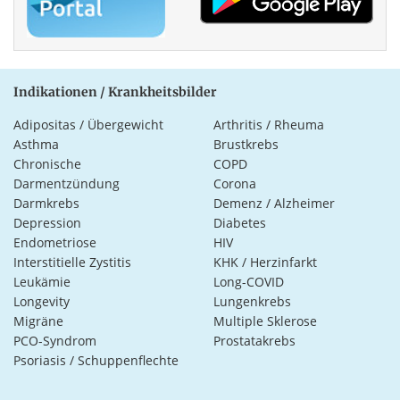
Indikationen / Krankheitsbilder
Adipositas / Übergewicht
Arthritis / Rheuma
Asthma
Brustkrebs
Chronische
COPD
Darmentzündung
Corona
Darmkrebs
Demenz / Alzheimer
Depression
Diabetes
Endometriose
HIV
Interstitielle Zystitis
KHK / Herzinfarkt
Leukämie
Long-COVID
Longevity
Lungenkrebs
Migräne
Multiple Sklerose
PCO-Syndrom
Prostatakrebs
Psoriasis / Schuppenflechte