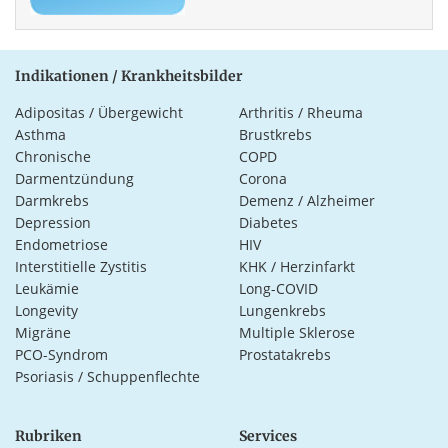
Indikationen / Krankheitsbilder
Adipositas / Übergewicht
Arthritis / Rheuma
Asthma
Brustkrebs
Chronische
COPD
Darmentzündung
Corona
Darmkrebs
Demenz / Alzheimer
Depression
Diabetes
Endometriose
HIV
Interstitielle Zystitis
KHK / Herzinfarkt
Leukämie
Long-COVID
Longevity
Lungenkrebs
Migräne
Multiple Sklerose
PCO-Syndrom
Prostatakrebs
Psoriasis / Schuppenflechte
Rubriken
Services