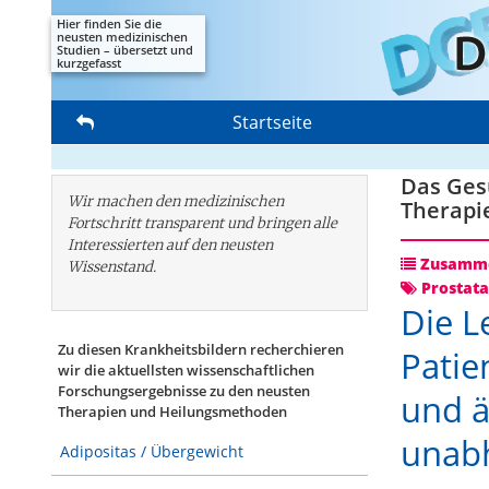
Hier finden Sie die
neusten medizinischen
Studien – übersetzt und
kurzgefasst
Startseite
Das Gesu
Wir machen den medizinischen
Therapi
Fortschritt transparent und bringen alle
Interessierten auf den neusten
Zusamme
Wissenstand.
Prostata
Die L
Zu diesen Krankheitsbildern recherchieren
Patie
wir die aktuellsten wissenschaftlichen
Forschungs­ergebnisse zu den neusten
und ä
Therapien und Heilungsmethoden
unabh
Adipositas / Übergewicht