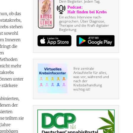
Dein Begleiter. Jeden Tag.
nun, ob das
Ein echtes Interview nach­
statakrebs,
gesprochen. Über Diagnose,
Therapie und die Kraft digitaler
krebs stehen
Begleitung
st sowohl
 im Inneren
ringt die
en
e Methoden
r nicht mehr
Ihre zentrale
takrebs
Anlaufstelle für alles,
was vor, während und
können unter
nach der
Krebsbehandlung
 stärkere
wichtig ist!
binierten,
 denen der
sierten
e teilten sie
 Jahre
ragenbögen