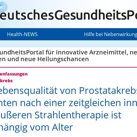
Health-NEWS
Hilfe bei Nebenwirkun
ndheitsPortal für innovative Arzneimittel, n
en und neue Heilungschancen
nfassungen
krebs
ebensqualität von Prostatakreb
nten nach einer zeitgleichen in
ußeren Strahlentherapie ist
ängig vom Alter