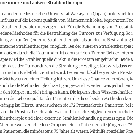
eine innere und äußere Strahlentherapie
rteam der medizinischen Universität Wakayama (Japan) untersuchte 
Einfluss auf die Lebensqualität von Männern mit lokal begrenzten Pro
er Strahlentherapie unterzogen, hat. Für die Behandlung von Prostata
iedene Methoden für die Bestrahlung des Tumors zur Verfügung. So i
lung von außen (externe Strahlentherapie) als auch eine Bestrahlung
(interne Strahlentherapie) möglich. Bei der äußeren Strahlentherapie d
n außen durch die Haut und trifft dann auf den Tumor. Bei der intern
apie wird die Strahlenquelle direkt in die Prostata eingebracht. Beid
f ab, dass der Tumor durch die Strahlung so weit gestört wird, dass e
n und im Endeffekt zerstört wird. Bei einem lokal begrenzten Prosta
e Methoden zu einer Heilung führen. Um diese Chance zu erhöhen, 
uch beide Methoden gleichzeitig angewandt werden, was jedoch eine
r den Körper mit sich bringen kann. Die japanischen Wissenschaftler
, ob die Lebensqualität der Patienten, die diese beiden Methoden kom
hängig ist. Hierzu untersuchten sie 172 Prostatakrebs-Patienten, bei
uf die Prostata beschränkt war und die sich zeitgleich einer hochdo
hlentherapie und einer externen Strahlenbehandlung unterzogen. Dies
lter in zwei verschiedene Gruppen ein, in Patienten, die jünger als 75
n Patienten, die mindestens 75 Jahre alt waren. Mithilfe spezieller F