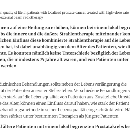
n quality of life in patients with localized prostate cancer treated with high-dose rat
external beam radiotherapy
ncen auf eine Heilung zu erhöhen, können bei einem lokal beg
ebs die innere und die äußere Strahlentherapie miteinander ko
chen Einfluss diese kombinierte Strahlentherapie auf die Lebe
en hat, ist dabei unabhängig von dem Alter des Patienten, wie d
nte. Es konnten nämlich keine Unterschiede bezüglich der Lebe
en, die mindestens 75 Jahre alt waren, und von Patienten unter
t werden.
edizinischen Behandlungen sollte neben der Lebensverlängerung die
ät der Patienten an erster Stelle stehen. Verschiedene Behandlungen 
ich stark auf die Lebensqualität von Patienten aus. Zusätzliche Umst
e das Alter, können einen Einfluss darauf haben, wie stark der Patient
ehandlungsmethode in seiner Lebensqualität eingeschränkt wird. Hä
hen stärker unter bestimmten Therapien als jüngere Patienten.
d ältere Patienten mit einem lokal begrenzten Prostatakrebs 