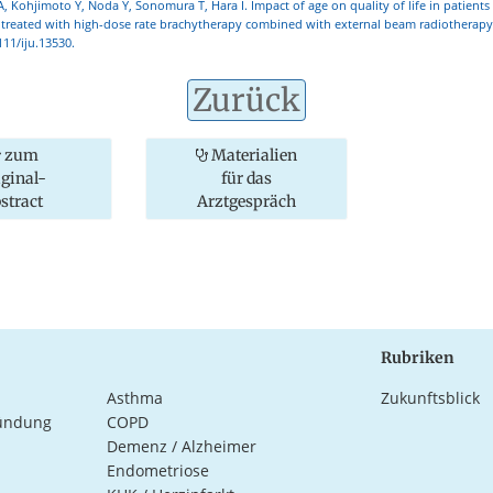
A, Kohjimoto Y, Noda Y, Sonomura T, Hara I. Impact of age on quality of life in patients 
 treated with high-dose rate brachytherapy combined with external beam radiotherapy. 
111/iju.13530.
Zurück
zum
Materialien
iginal-
für das
stract
Arztgespräch
Rubriken
Asthma
Zukunftsblick
ündung
COPD
Demenz / Alzheimer
Endometriose