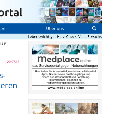
gen
Über uns
Lebenswichtiger Herz-Check: Viele Erwachsene mit an
eue
20.07.18
s-
neren