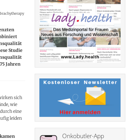
e brachytherapy
renzten
mbiniert
nsqualität
iese Studie
nsqualität
 75 Jahren
wirken sich
ände, wie
 durch eine
ufig leiden
Onkobutler-App
bekamen