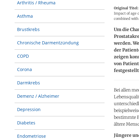
Arthritis / Rheuma
Original Titel:
Impact of age o
Asthma
combined with 
Brustkrebs
Um die Cha
Prostatakr
Chronische Darmentzündung
werden. Wel
der Patient
COPD
zeigen kon
von Patient
Corona
festgestell
Darmkrebs
Bei allen m
Demenz / Alzheimer
Lebensqualit
unterschiedl
Depression
beispielweis
bestimmte B
Diabetes
ältere Mensc
Jüngere un
Endometriose