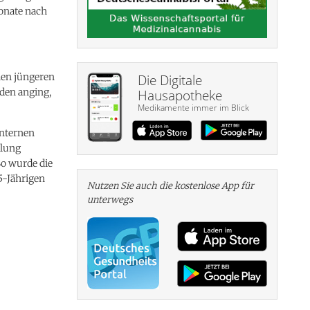
onate nach
hen jüngeren
Die Digitale
rden anging,
Hausapotheke
Medikamente immer im Blick
internen
dlung
So wurde die
5-Jährigen
Nutzen Sie auch die kosten­lose App für
unterwegs