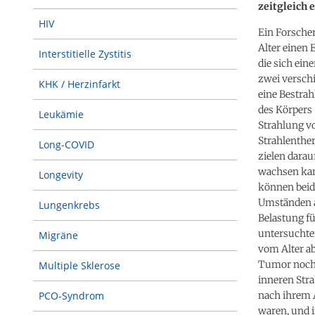
zeitgleich 
HIV
Ein Forsche
Alter einen 
Interstitielle Zystitis
die sich ein
zwei versch
KHK / Herzinfarkt
eine Bestrah
des Körpers 
Leukämie
Strahlung vo
Strahlenther
Long-COVID
zielen darau
wachsen kan
Longevity
können beid
Umständen a
Lungenkrebs
Belastung fü
untersuchten
Migräne
vom Alter ab
Tumor noch a
Multiple Sklerose
inneren Stra
nach ihrem A
PCO-Syndrom
waren, und i