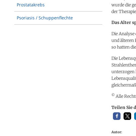
Prostatakrebs
wurde die g
der Therapie
Psoriasis / Schuppenflechte
Das Alter s
Die Analyse 
und älteren 
so hatten d
Die Lebensqu
Strahlenthe
unterzogen h
Lebensqualit
gleichermaß
©
Alle Recht
Teilen Sie 
Autor: