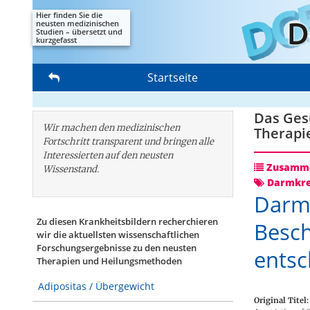
Hier finden Sie die
neusten medizinischen
Studien – übersetzt und
kurzgefasst
Startseite
Das Gesu
Wir machen den medizinischen
Therapi
Fortschritt transparent und bringen alle
Interessierten auf den neusten
Zusamme
Wissenstand.
Darmkr
Darmk
Zu diesen Krankheitsbildern recherchieren
Besch
wir die aktuellsten wissenschaftlichen
Forschungs­ergebnisse zu den neusten
entsc
Therapien und Heilungsmethoden
Adipositas / Übergewicht
Original Titel: