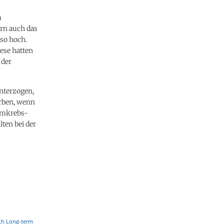
m
rn auch das
 so hoch.
ese hatten
 der
unterzogen,
erben, wenn
armkrebs-
lten bei der
ith Long-term