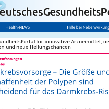
Health-NEWS
Hilfe bei Nebenwirkun
ndheitsPortal für innovative Arzneimittel, n
en und neue Heilungschancen
nfassungen
ebs
rebsvorsorge – Die Größe und
affenheit der Polypen sind
heidend für das Darmkrebs-Ris