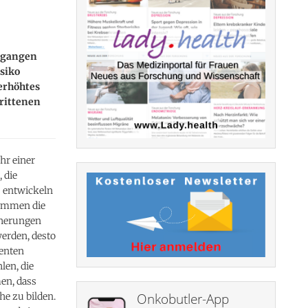
egangen
isiko
erhöhtes
hrittenen
hr einer
 die
s entwickeln
kommen die
cherungen
werden, desto
ienten
en, die
en, dass
he zu bilden.
Onkobutler-App