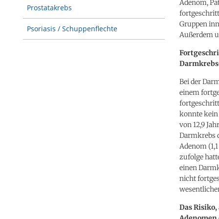
Adenom, Pat
Prostatakrebs
fortgeschrit
Gruppen inn
Psoriasis / Schuppenflechte
Außerdem un
Fortgeschri
Darmkrebs
Bei der Dar
einem fortge
fortgeschrit
konnte kein
von 12,9 Ja
Darmkrebs di
Adenom (1,1 
zufolge hatt
einen Darmk
nicht fortg
wesentliche
Das Risiko,
Adenomen 