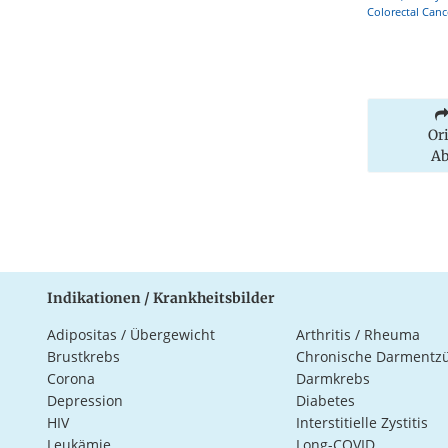
Colorectal Canc
Or
Ab
Indikationen / Krankheitsbilder
Adipositas / Übergewicht
Arthritis / Rheuma
Brustkrebs
Chronische Darmentz
Corona
Darmkrebs
Depression
Diabetes
HIV
Interstitielle Zystitis
Leukämie
Long-COVID