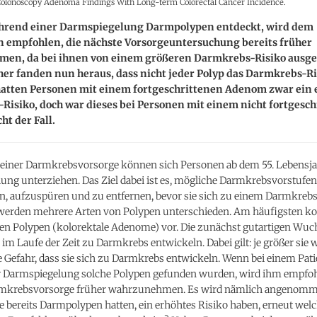
 Colonoscopy Adenoma Findings With Long-term Colorectal Cancer Incidence.
rend einer Darmspiegelung Darmpolypen entdeckt, wird dem
n empfohlen, die nächste Vorsorgeuntersuchung bereits früher
en, da bei ihnen von einem größeren Darmkrebs-Risiko ausg
her fanden nun heraus, dass nicht jeder Polyp das Darmkrebs-R
 hatten Personen mit einem fortgeschrittenen Adenom zwar ein 
isiko, doch war dieses bei Personen mit einem nicht fortgesc
t der Fall.
iner Darmkrebsvorsorge können sich Personen ab dem 55. Lebensja
ng unterziehen. Das Ziel dabei ist es, mögliche Darmkrebsvorstufen,
, aufzuspüren und zu entfernen, bevor sie sich zu einem Darmkreb
werden mehrere Arten von Polypen unterschieden. Am häufigsten 
n Polypen (kolorektale Adenome) vor. Die zunächst gutartigen Wu
im Laufe der Zeit zu Darmkrebs entwickeln. Dabei gilt: je größer sie 
ie Gefahr, dass sie sich zu Darmkrebs entwickeln. Wenn bei einem Pat
 Darmspiegelung solche Polypen gefunden wurden, wird ihm empfohl
rmkrebsvorsorge früher wahrzunehmen. Es wird nämlich angenomm
e bereits Darmpolypen hatten, ein erhöhtes Risiko haben, erneut welc