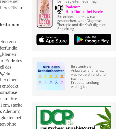
rend einer
Dein Begleiter. Jeden Tag.
heres Risiko
Ein echtes Interview nach­
gesprochen. Über Diagnose,
chrittenen
Therapie und die Kraft digitaler
Begleitung
reten von
erfür die
 „kleinen
um Ende des
Ihre zentrale
eil des
Anlaufstelle für alles,
59,7 %
was vor, während und
nach der
her einer
Krebsbehandlung
n entdeckt
wichtig ist!
enomatöse
 auf ihre
1 cm, starke
ses Adenom)
igkeiten bei
nten ohne