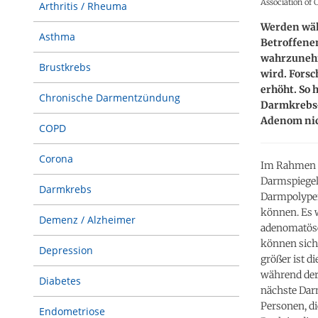
Association of
Arthritis / Rheuma
Werden wäh
Asthma
Betroffene
wahrzunehm
Brustkrebs
wird. Forsc
erhöht. So
Chronische Darmentzündung
Darmkrebs-R
Adenom nich
COPD
Corona
Im Rahmen e
Darmspiegelu
Darmkrebs
Darmpolypen
können. Es 
Demenz / Alzheimer
adenomatöse
können sich 
Depression
größer ist d
während der
Diabetes
nächste Da
Personen, di
Endometriose