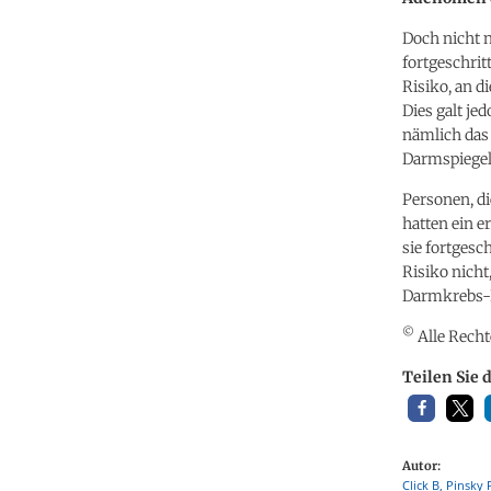
Doch nicht 
fortgeschri
Risiko, an d
Dies galt je
nämlich das 
Darmspiegel
Personen, di
hatten ein 
sie fortges
Risiko nicht
Darmkrebs-
©
Alle Recht
Teilen Sie 
Autor:
Click B, Pinsk