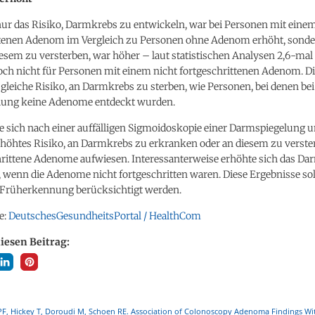
nur das Risiko, Darmkrebs zu entwickeln, war bei Personen mit eine
ttenen Adenom im Vergleich zu Personen ohne Adenom erhöht, sonde
iesem zu versterben, war höher – laut statistischen Analysen 2,6-mal
doch nicht für Personen mit einem nicht fortgeschrittenen Adenom. Di
gleiche Risiko, an Darmkrebs zu sterben, wie Personen, bei denen bei
ung keine Adenome entdeckt wurden.
e sich nach einer auffälligen Sigmoidoskopie einer Darmspiegelung 
erhöhtes Risiko, an Darmkrebs zu erkranken oder an diesem zu verst
chrittene Adenome aufwiesen. Interessanterweise erhöhte sich das D
, wenn die Adenome nicht fortgeschritten waren. Diese Ergebnisse sol
Früherkennung berücksichtigt werden.
e:
DeutschesGesundheitsPortal / HealthCom
diesen Beitrag:
y PF, Hickey T, Doroudi M, Schoen RE. Association of Colonoscopy Adenoma Findings W