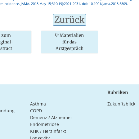
er Incidence. JAMA. 2018 May 15;319(19):2021-2031. doi: 10.1001/jama.2018.5809.
Zurück
zum
Materialien
iginal-
für das
stract
Arztgespräch
Rubriken
Asthma
Zukunftsblick
ündung
COPD
Demenz / Alzheimer
Endometriose
KHK / Herzinfarkt
Longevity