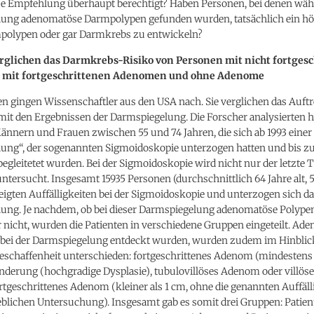
ese Empfehlung überhaupt berechtigt? Haben Personen, bei denen wäh
ung adenomatöse Darmpolypen gefunden wurden, tatsächlich ein hö
polypen oder gar Darmkrebs zu entwickeln?
erglichen das Darmkrebs-Risiko von Personen mit nicht fortges
mit fortgeschrittenen Adenomen und ohne Adenome
n gingen Wissenschaftler aus den USA nach. Sie verglichen das Auft
it den Ergebnissen der Darmspiegelung. Die Forscher analysierten hi
nnern und Frauen zwischen 55 und 74 Jahren, die sich ab 1993 einer
ung“, der sogenannten Sigmoidoskopie unterzogen hatten und bis z
begleitetet wurden. Bei der Sigmoidoskopie wird nicht nur der letzte T
tersucht. Insgesamt 15935 Personen (durchschnittlich 64 Jahre alt, 
igten Auffälligkeiten bei der Sigmoidoskopie und unterzogen sich da
ung. Je nachdem, ob bei dieser Darmspiegelung adenomatöse Polype
 nicht, wurden die Patienten in verschiedene Gruppen eingeteilt. Ad
e bei der Darmspiegelung entdeckt wurden, wurden zudem im Hinblick
eschaffenheit unterschieden: fortgeschrittenes Adenom (mindestens 
derung (hochgradige Dysplasie), tubulovillöses Adenom oder villö
rtgeschrittenes Adenom (kleiner als 1 cm, ohne die genannten Auffäll
eblichen Untersuchung). Insgesamt gab es somit drei Gruppen: Patie