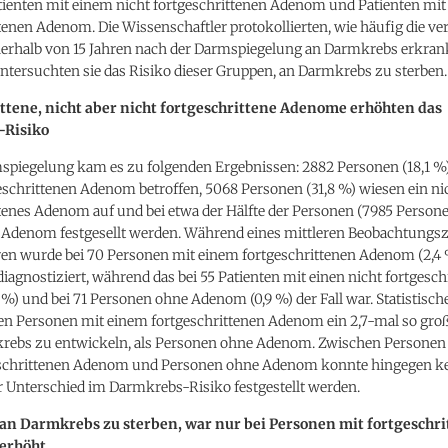
ienten mit einem nicht fortgeschrittenen Adenom und Patienten mi
tenen Adenom. Die Wissenschaftler protokollierten, wie häufig die v
erhalb von 15 Jahren nach der Darmspiegelung an Darmkrebs erkran
tersuchten sie das Risiko dieser Gruppen, an Darmkrebs zu sterben.
ttene, nicht aber nicht fortgeschrittene Adenome erhöhten das
-Risiko
mspiegelung kam es zu folgenden Ergebnissen: 2882 Personen (18,1 %
schrittenen Adenom betroffen, 5068 Personen (31,8 %) wiesen ein ni
tenes Adenom auf und bei etwa der Hälfte der Personen (7985 Persone
 Adenom festgesellt werden. Während eines mittleren Beobachtungs
hren wurde bei 70 Personen mit einem fortgeschrittenen Adenom (2,4
agnostiziert, während das bei 55 Patienten mit einen nicht fortgesch
%) und bei 71 Personen ohne Adenom (0,9 %) der Fall war. Statistisc
en Personen mit einem fortgeschrittenen Adenom ein 2,7-mal so groß
rebs zu entwickeln, als Personen ohne Adenom. Zwischen Personen
eschrittenen Adenom und Personen ohne Adenom konnte hingegen k
r Unterschied im Darmkrebs-Risiko festgestellt werden.
 an Darmkrebs zu sterben, war nur bei Personen mit fortgeschr
erhöht