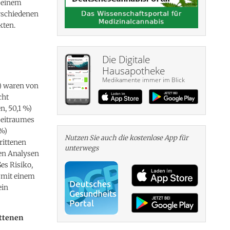
t einem
erschiedenen
kten.
Die Digitale
Hausapotheke
Medikamente immer im Blick
) waren von
cht
n, 50,1 %)
zeitraumes
 %)
Nutzen Sie auch die kosten­lose App für
rittenen
unterwegs
hen Analysen
es Risiko,
 mit einem
ein
ittenen