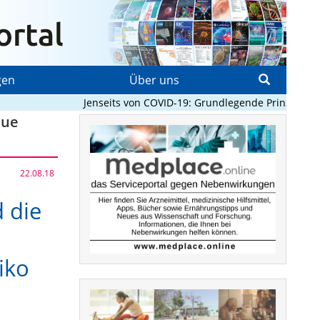
gen
Über uns
Jenseits von COVID-19: Grundlegende Prinzipien, die
eue
22.08.18
 die
iko