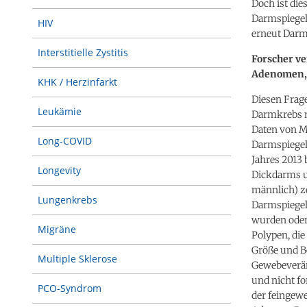
Doch ist di
Darmspiegel
HIV
erneut Darm
Interstitielle Zystitis
Forscher v
Adenomen, 
KHK / Herzinfarkt
Diesen Frage
Leukämie
Darmkrebs m
Daten von Mä
Long-COVID
Darmspiegel
Jahres 2013 
Longevity
Dickdarms un
männlich) ze
Lungenkrebs
Darmspiegel
wurden oder
Migräne
Polypen, di
Größe und B
Multiple Sklerose
Gewebeverän
und nicht fo
PCO-Syndrom
der feingew