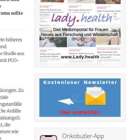
e
oms sollte
ein höheres
und
ne Studie aus
 mit PCO-
nkungen. Zu
iale
ngstanfälle
Die Anfälle
latzangst).
t, die
tomen wie
Onkobutler-App
e