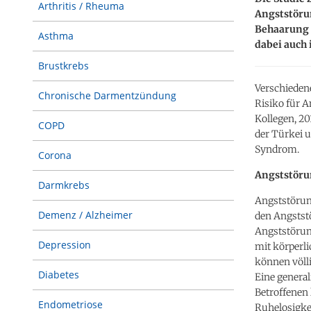
Arthritis / Rheuma
Angststöru
Behaarung 
Asthma
dabei auch
Brustkrebs
Verschieden
Chronische Darmentzündung
Risiko für 
Kollegen, 20
COPD
der Türkei 
Syndrom.
Corona
Angststöru
Darmkrebs
Angststörun
Demenz / Alzheimer
den Angstst
Angststörun
Depression
mit körperli
können völli
Diabetes
Eine general
Betroffenen
Endometriose
Ruhelosigkei