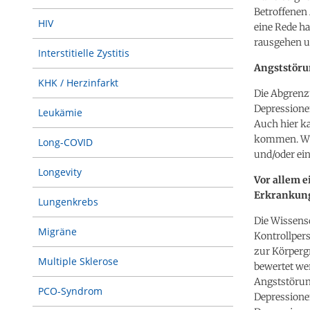
Betroffenen 
HIV
eine Rede ha
rausgehen u
Interstitielle Zystitis
Angststöru
KHK / Herzinfarkt
Die Abgrenz
Depressionen
Leukämie
Auch hier k
kommen. Wie
Long-COVID
und/oder ei
Longevity
Vor allem 
Erkrankun
Lungenkrebs
Die Wissens
Migräne
Kontrollper
zur Körperg
Multiple Sklerose
bewertet we
Angststörun
PCO-Syndrom
Depressione