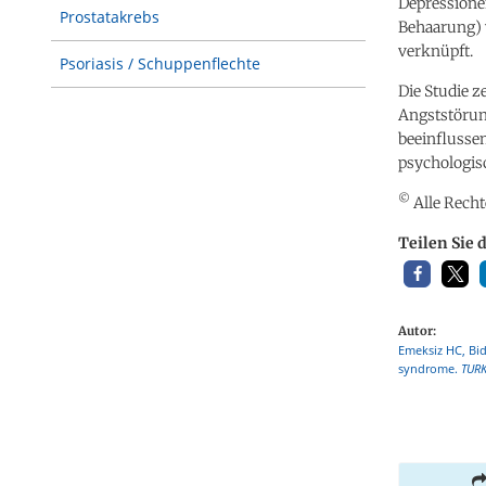
Depressione
Prostatakrebs
Behaarung) 
verknüpft.
Psoriasis / Schuppenflechte
Die Studie 
Angststörun
beeinflusse
psychologis
©
Alle Recht
Teilen Sie 
Autor:
Emeksiz HC, Bid
syndrome.
TURK