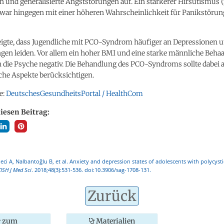
n und generalisierte Angststörungen auf. Ein stärkerer Hirsutismus
war hingegen mit einer höheren Wahrscheinlichkeit für Panikstöru
zeigte, dass Jugendliche mit PCO-Syndrom häufiger an Depressionen 
gen leiden. Vor allem ein hoher BMI und eine starke männliche Beha
n die Psyche negativ. Die Behandlung des PCO-Syndroms sollte dabei
che Aspekte berücksichtigen.
e:
DeutschesGesundheitsPortal / HealthCom
diesen Beitrag:
eci A, Nalbantoğlu B, et al. Anxiety and depression states of adolescents with polycyst
ISH J Med Sci
. 2018;48(3):531-536. doi:10.3906/sag-1708-131.
Zurück
zum
Materialien