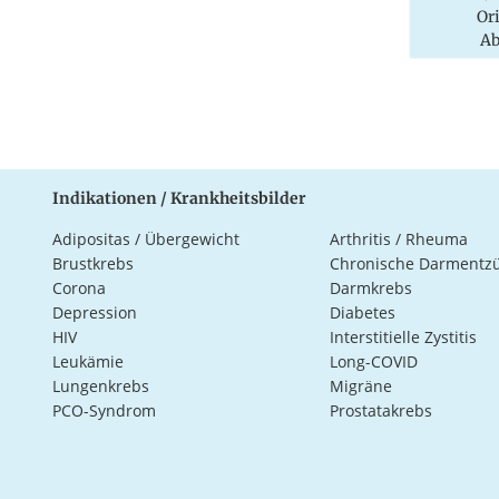
Or
Ab
Indikationen / Krankheitsbilder
Adipositas / Übergewicht
Arthritis / Rheuma
Brustkrebs
Chronische Darmentz
Corona
Darmkrebs
Depression
Diabetes
HIV
Interstitielle Zystitis
Leukämie
Long-COVID
Lungenkrebs
Migräne
PCO-Syndrom
Prostatakrebs