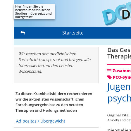
Hier finden Sie die
neusten medizinischen
Studien – übersetzt und
kurzgefasst
Startseite
Das Gesu
Wir machen den medizinischen
Therapi
Fortschritt transparent und bringen alle
Interessierten auf den neusten
Zusamme
Wissenstand.
PCO-Syn
Jugen
Zu diesen Krankheitsbildern recherchieren
psych
wir die aktuellsten wissenschaftlichen
Forschungs­ergebnisse zu den neusten
Therapien und Heilungsmethoden
Original Titel:
Anxiety and dep
Adipositas / Übergewicht
Die Studie