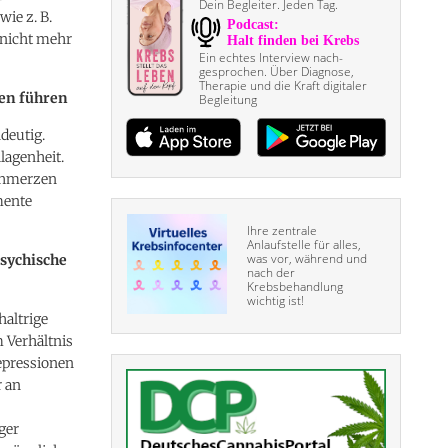
Dein Begleiter. Jeden Tag.
ie z. B.
 nicht mehr
Ein echtes Interview nach­
gesprochen. Über Diagnose,
Therapie und die Kraft digitaler
en führen
Begleitung
deutig.
lagenheit.
chmerzen
mente
Ihre zentrale
Anlaufstelle für alles,
was vor, während und
sychische
nach der
Krebsbehandlung
wichtig ist!
altrige
 Verhältnis
epressionen
r an
ger