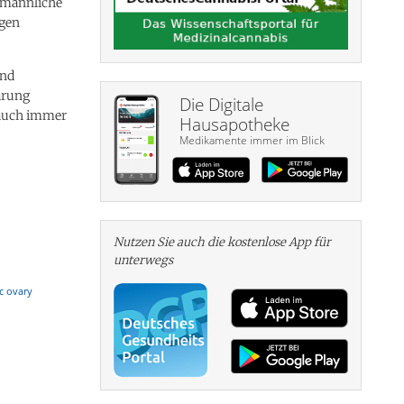
 (männliche
ngen
und
arung
Die Digitale
 auch immer
Hausapotheke
Medikamente immer im Blick
Nutzen Sie auch die kosten­lose App für
unterwegs
ic ovary