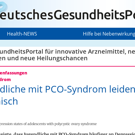
Health-NEWS
Hilfe bei Nebenwirkun
ndheitsPortal für innovative Arzneimittel, n
en und neue Heilungschancen
nfassungen
drom
dliche mit PCO-Syndrom leide
isch
ression states of adolescents with polycystic ovary syndrome
 zeigte, dass Jugendliche mit PCO-Syndrom häufiger an Depress