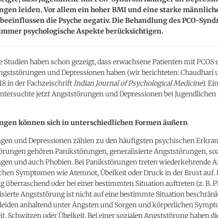
ngen leiden. Vor allem ein hoher BMI und eine starke männlich
beeinflussen die Psyche negativ. Die Behandlung des PCO-Syndr
 immer psychologische Aspekte berücksichtigen.
e Studien haben schon gezeigt, dass erwachsene Patienten mit PCOS 
Angststörungen und Depressionen haben (wir berichteten: Chaudhari 
18 in der Fachzeischrift
Indian Journal of Psychological Medicine
). Ei
untersuchte jetzt Angststörungen und Depressionen bei Jugendlichen
ngen können sich in unterschiedlichen Formen äußern
gen und Depressionen zählen zu den häufigsten psychischen Erkra
örungen gehören Panikstörungen, generalisierte Angststörungen, soz
gen und auch Phobien. Bei Panikstörungen treten wiederkehrende A
chen Symptomen wie Atemnot, Übelkeit oder Druck in der Brust auf. 
g überraschend oder bei einer bestimmten Situation auftreten (z. B. P
isierte Angststörung ist nicht auf eine bestimmte Situation beschränk
 leiden anhaltend unter Ängsten und Sorgen und körperlichen Symp
t, Schwitzen oder Übelkeit. Bei einer sozialen Angststörung haben di