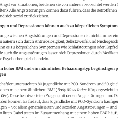
Angst vor Situationen, bei denen sie von anderen beobachtet werden (w
lten). Alle Angststörungen können dazu führen, dass die Betroffenen
nd sich sozial zurückziehen.
ngen und Depressionen können auch zu körperlichen Symptom
ung zwischen Angststörungen und Depressionen ist nicht immer ein
 äußern sich durch Antriebslosigkeit, Selbstzweifel und Niedergesch
ann es zu körperlichen Symptomen wie Schlafstörungen oder Kopfs
 auch die Angststörungen lassen sich Depressionen durch Medika
ne Psychotherapie behandeln.
ein hoher BMI und ein männlicher Behaarungstyp begünstigen p
gen
chaftler untersuchten 80 Jugendliche mit PCO-Syndrom und 50 gleich
sonen mit einem ähnlichem BMI (
Body Mass Index
, Körpergewicht im
röße). Diese beantworteten Fragen, mit denen Angststörungen und D
rden können. Es fiel auf, dass Jugendliche mit PCO-Syndrom häufige
gen – vor allem generalisierten und sozialen Angststörungen – und
n litten. Dabei traten im Zusammenhang mit einem hohen BMI häufi