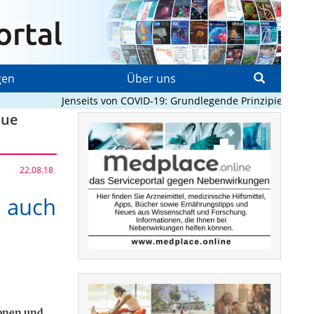
gen
Über uns
Jenseits von COVID-19: Grundlegende Prinzipien, die Pa
eue
22.08.18
n auch
ionen und