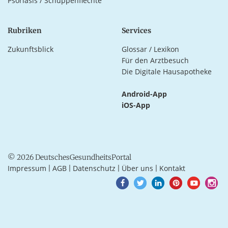
Psoriasis / Schuppenflechte
Rubriken
Services
Zukunftsblick
Glossar / Lexikon
Für den Arztbesuch
Die Digitale Hausapotheke
Android-App
iOS-App
© 2026 DeutschesGesundheitsPortal
Impressum
AGB
Datenschutz
Über uns
Kontakt
|
|
|
|
Goto
Goto
Goto
Goto
Goto
Goto
Facebook
Twitter
LinkedIn
Pinterest
Youtube
Instagra