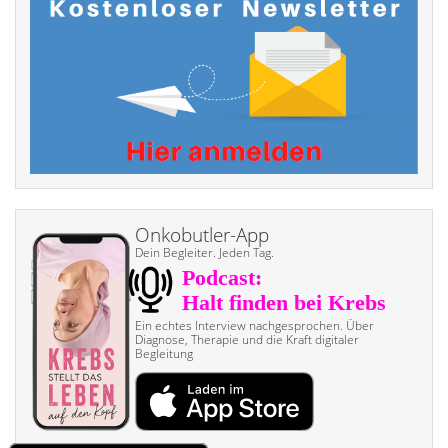
Onkobutler-App
Dein Begleiter. Jeden Tag.
Ein echtes Interview nach­gesprochen. Über
Diagnose, Therapie und die Kraft digitaler
Begleitung