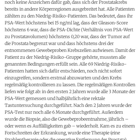
noch keine Anzeichen dafür gab, dass sich der Prostatakrebs
bereits in andere Körperregionen ausgebreitet hat. Alle Patienten
zählten zu den Niedrig-Risiko-Patienten. Das bedeutet, dass ihr
PSA-Wert höchstens bei 15 ng/ml lag, dass der Gleason-Score
höchstens 6 war, dass die PSA-Dichte (Verhältnis von PSA-Wert
zu Prostatavolumen) höchstens 0,20 war, dass der Tumor auf
die Prostata begrenzt war und dass höchstens drei der
entnommenen Gewebeproben Krebszellen aufwiesen. Damit der
Patient zu der Niedrig-Risiko-Gruppe gehörte, mussten alle
genannten Bedingungen erfüllt sein. Alle 69 Niedrig-Risiko-
Patienten hatten sich dafür entschieden, noch nicht sofort
einzugreifen, sondern erstmal abzuwarten und den Krebs
regelmäßig kontrollieren zu lassen. Die regelmäßigen Kontrollen
liefen wie folgt ab: in den ersten 2 Jahren wurde alle 3 Monate der
PSA-Wert gemessen und halbjährlich eine rektale
Tastuntersuchung durchgeführt. Nach den 2 Jahren wurde der
PSA-Test nur noch alle 6 Monate durchgeführt. Außerdem
wurde die Biopsie, also die Gewebeprobeentnahme, jährlich –
oder wenn es Auffälligkeiten gab – wiederholt. Kam es zu einem
Fortschreiten der Erkrankung, wurde eine Therapie (eine
Strahlentherapie oder die operative Entfernung der Prostata)