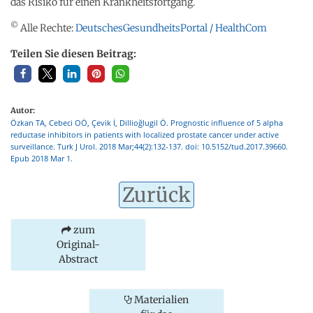
das Risiko für einen Krankheitsfortgang.
©
Alle Rechte:
DeutschesGesundheitsPortal / HealthCom
Teilen Sie diesen Beitrag:
Autor:
Özkan TA, Cebeci OÖ, Çevik İ, Dillioğlugil Ö. Prognostic influence of 5 alpha
reductase inhibitors in patients with localized prostate cancer under active
surveillance. Turk J Urol. 2018 Mar;44(2):132-137. doi: 10.5152/tud.2017.39660.
Epub 2018 Mar 1.
Zurück
zum
Original-
Abstract
Materialien