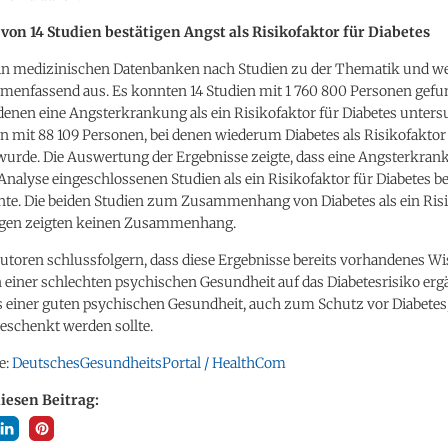
von 14 Studien bestätigen Angst als Risikofaktor für Diabetes
 in medizinischen Datenbanken nach Studien zu der Thematik und we
enfassend aus. Es konnten 14 Studien mit 1 760 800 Personen gef
denen eine Angsterkrankung als ein Risikofaktor für Diabetes unter
n mit 88 109 Personen, bei denen wiederum Diabetes als Risikofaktor
wurde. Die Auswertung der Ergebnisse zeigte, dass eine Angsterkra
e Analyse eingeschlossenen Studien als ein Risikofaktor für Diabetes be
te. Die beiden Studien zum Zusammenhang von Diabetes als ein Risi
egen zeigten keinen Zusammenhang.
autoren schlussfolgern, dass diese Ergebnisse bereits vorhandenes 
 einer schlechten psychischen Gesundheit auf das Diabetesrisiko erg
ss einer guten psychischen Gesundheit, auch zum Schutz vor Diabete
eschenkt werden sollte.
e:
DeutschesGesundheitsPortal / HealthCom
diesen Beitrag: