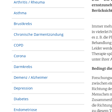
Arthritis / Rheuma
ernstzuneh
Berücksich
Asthma
Brustkrebs
Immer mehr 
in vielerlei
Chronische Darmentzündung
es z. B. die
Behandlung 
COPD
Leider werde
Therapie spä
Corona
unter ihrer
Darmkrebs
Bedingt di
Demenz / Alzheimer
Forschungse
zwischen ein
Depression
Richtung de
Menschen mi
Diabetes
Zusammenhan
die Richtung
Endometriose
zu diesem T