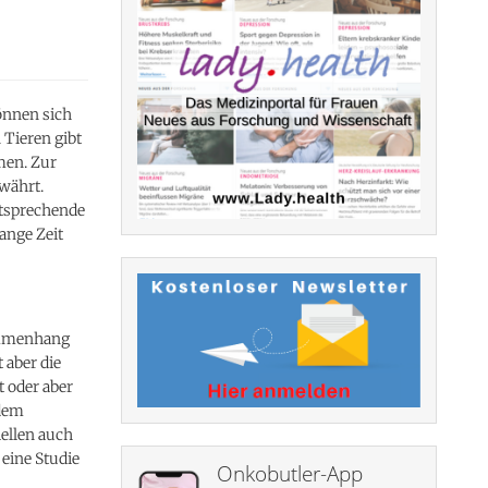
önnen sich
 Tieren gibt
umen. Zur
währt.
ntsprechende
ange Zeit
ammenhang
 aber die
 oder aber
 dem
ellen auch
 eine Studie
Onkobutler-App