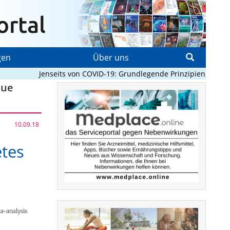
gen
Über uns
Jenseits von COVID-19: Grundlegende Prinzipien, die Pan
eue
10.09.18
etes
ta-analysis