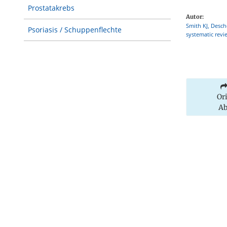
Prostatakrebs
Autor:
Smith KJ, Desch
Psoriasis / Schuppenflechte
systematic revi
Or
Ab