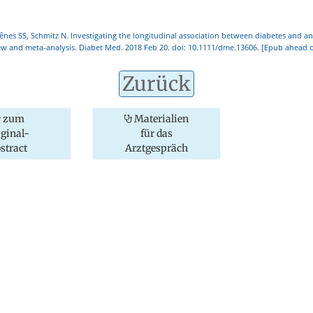
ênes SS, Schmitz N. Investigating the longitudinal association between diabetes and an
ew and meta-analysis. Diabet Med. 2018 Feb 20. doi: 10.1111/dme.13606. [Epub ahead o
Zurück
zum
Materialien
iginal-
für das
stract
Arztgespräch