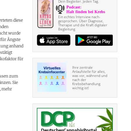
Dein Begleiter. Jeden Tag.
Ein echtes Interview nach­
rteten diese
gesprochen. Über Diagnose,
Therapie und die Kraft digitaler
unden
Begleitung
sucht wurde
 für Ängste
nkung anhand
stätigt
kofaktor für
Ihre zentrale
Anlaufstelle für alles,
was vor, während und
Wissen zum
nach der
änzen. Sie
Krebsbehandlung
wichtig ist!
s, mehr