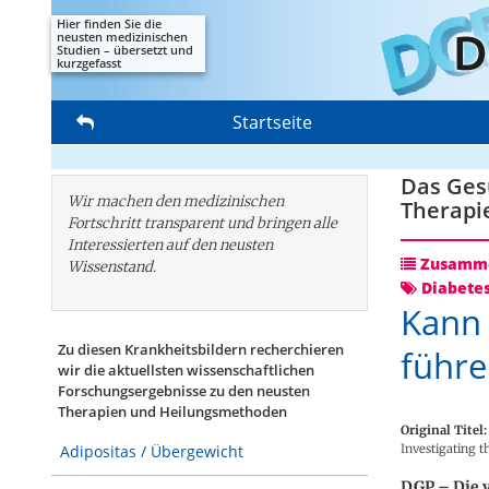
Hier finden Sie die
neusten medizinischen
Studien – übersetzt und
kurzgefasst
Startseite
Das Gesu
Wir machen den medizinischen
Therapi
Fortschritt transparent und bringen alle
Interessierten auf den neusten
Zusamme
Wissenstand.
Diabete
Kann 
Zu diesen Krankheitsbildern recherchieren
führe
wir die aktuellsten wissenschaftlichen
Forschungs­ergebnisse zu den neusten
Therapien und Heilungsmethoden
Original Titel:
Investigating t
Adipositas / Übergewicht
DGP – Die 