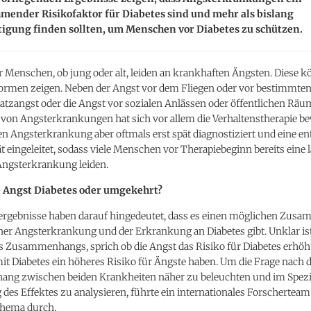
mender Risikofaktor für Diabetes sind und mehr als bislang
tigung finden sollten, um Menschen vor Diabetes zu schützen.
Menschen, ob jung oder alt, leiden an krankhaften Ängsten. Diese k
 Formen zeigen. Neben der Angst vor dem Fliegen oder vor bestimmten
 Platzangst oder die Angst vor sozialen Anlässen oder öffentlichen Rä
von Angsterkrankungen hat sich vor allem die Verhaltenstherapie be
n Angsterkrankung aber oftmals erst spät diagnostiziert und eine e
t eingeleitet, sodass viele Menschen vor Therapiebeginn bereits eine l
 Angsterkrankung leiden.
e Angst Diabetes oder umgekehrt?
rgebnisse haben darauf hingedeutet, dass es einen möglichen Zus
er Angsterkrankung und der Erkrankung an Diabetes gibt. Unklar ist
s Zusammenhangs, sprich ob die Angst das Risiko für Diabetes erhöht
t Diabetes ein höheres Risiko für Ängste haben. Um die Frage nach
g zwischen beiden Krankheiten näher zu beleuchten und im Spezi
 des Effektes zu analysieren, führte ein internationales Forscherteam
hema durch.