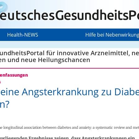
Health-NEWS
Hilfe bei Nebenwirkun
ndheitsPortal für innovative Arzneimittel, n
en und neue Heilungschancen
nfassungen
s
eine Angsterkrankung zu Diab
n?
he longitudinal association between diabetes and anxiety: a systematic review and me
vorliegenden Ergebnisse zeigen, dass Angsterkrankungen ein