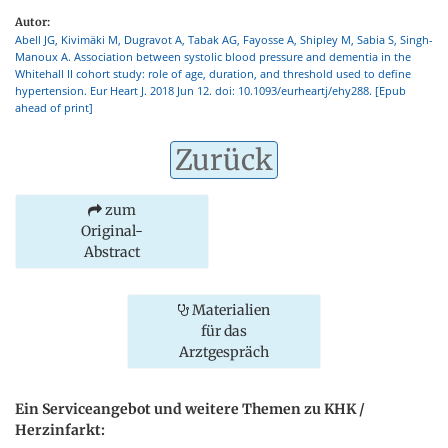
Autor:
Abell JG, Kivimäki M, Dugravot A, Tabak AG, Fayosse A, Shipley M, Sabia S, Singh-
Manoux A. Association between systolic blood pressure and dementia in the
Whitehall II cohort study: role of age, duration, and threshold used to define
hypertension. Eur Heart J. 2018 Jun 12. doi: 10.1093/eurheartj/ehy288. [Epub
ahead of print]
Zurück
zum
Original-
Abstract
Materialien
für das
Arztgespräch
Ein Serviceangebot und weitere Themen zu KHK /
Herzinfarkt: