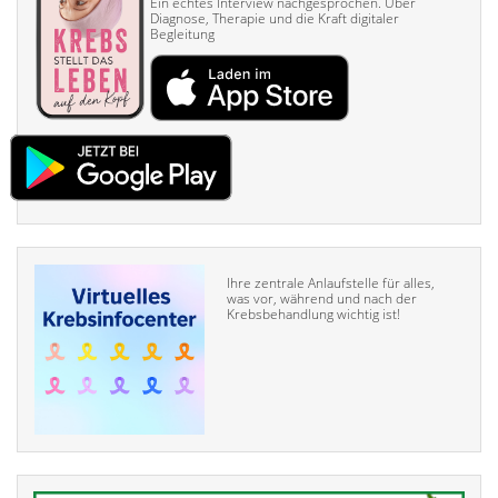
Ein echtes Interview nach­gesprochen. Über
Diagnose, Therapie und die Kraft digitaler
Begleitung
Ihre zentrale Anlaufstelle für alles,
was vor, während und nach der
Krebsbehandlung wichtig ist!