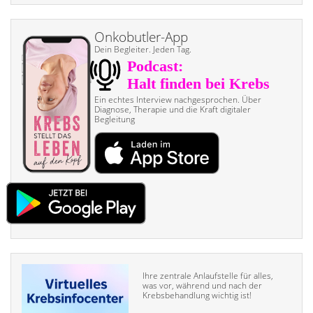
Onkobutler-App
Dein Begleiter. Jeden Tag.
Ein echtes Interview nach­gesprochen. Über
Diagnose, Therapie und die Kraft digitaler
Begleitung
Ihre zentrale Anlaufstelle für alles,
was vor, während und nach der
Krebsbehandlung wichtig ist!