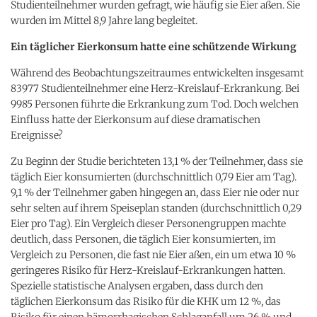
Studienteilnehmer wurden gefragt, wie häufig sie Eier aßen. Sie
wurden im Mittel 8,9 Jahre lang begleitet.
Ein täglicher Eierkonsum hatte eine schützende Wirkung
Während des Beobachtungszeitraumes entwickelten insgesamt
83977 Studienteilnehmer eine Herz-Kreislauf-Erkrankung. Bei
9985 Personen führte die Erkrankung zum Tod. Doch welchen
Einfluss hatte der Eierkonsum auf diese dramatischen
Ereignisse?
Zu Beginn der Studie berichteten 13,1 % der Teilnehmer, dass sie
täglich Eier konsumierten (durchschnittlich 0,79 Eier am Tag).
9,1 % der Teilnehmer gaben hingegen an, dass Eier nie oder nur
sehr selten auf ihrem Speiseplan standen (durchschnittlich 0,29
Eier pro Tag). Ein Vergleich dieser Personengruppen machte
deutlich, dass Personen, die täglich Eier konsumierten, im
Vergleich zu Personen, die fast nie Eier aßen, ein um etwa 10 %
geringeres Risiko für Herz-Kreislauf-Erkrankungen hatten.
Spezielle statistische Analysen ergaben, dass durch den
täglichen Eierkonsum das Risiko für die KHK um 12 %, das
Risiko für einen hämorrhagischen Schlaganfall um 26 % und