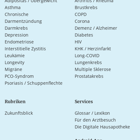
Adipositas / Übergewicht
Arthritis / Rheuma
Asthma
Brustkrebs
Chronische
COPD
Darmentzündung
Corona
Darmkrebs
Demenz / Alzheimer
Depression
Diabetes
Endometriose
HIV
Interstitielle Zystitis
KHK / Herzinfarkt
Leukämie
Long-COVID
Longevity
Lungenkrebs
Migräne
Multiple Sklerose
PCO-Syndrom
Prostatakrebs
Psoriasis / Schuppenflechte
Rubriken
Services
Zukunftsblick
Glossar / Lexikon
Für den Arztbesuch
Die Digitale Hausapotheke