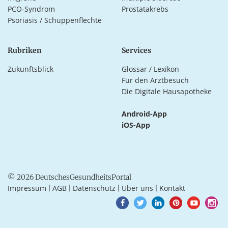
PCO-Syndrom
Prostatakrebs
Psoriasis / Schuppenflechte
Rubriken
Services
Zukunftsblick
Glossar / Lexikon
Für den Arztbesuch
Die Digitale Hausapotheke
Android-App
iOS-App
© 2026 DeutschesGesundheitsPortal
Impressum
AGB
Datenschutz
Über uns
Kontakt
|
|
|
|
Goto
Goto
Goto
Goto
Goto
Goto
Facebook
Twitter
LinkedIn
Pinterest
Youtube
Instagra