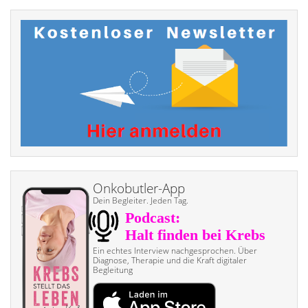
Onkobutler-App
Dein Begleiter. Jeden Tag.
Ein echtes Interview nach­gesprochen. Über
Diagnose, Therapie und die Kraft digitaler
Begleitung