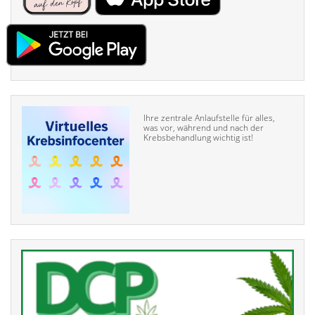
Ihre zentrale Anlaufstelle für alles,
was vor, während und nach der
Krebsbehandlung wichtig ist!