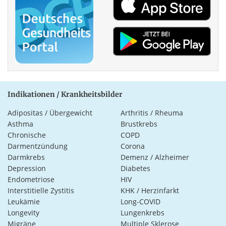
Indikationen / Krankheitsbilder
Adipositas / Übergewicht
Arthritis / Rheuma
Asthma
Brustkrebs
Chronische
COPD
Darmentzündung
Corona
Darmkrebs
Demenz / Alzheimer
Depression
Diabetes
Endometriose
HIV
Interstitielle Zystitis
KHK / Herzinfarkt
Leukämie
Long-COVID
Longevity
Lungenkrebs
Migräne
Multiple Sklerose