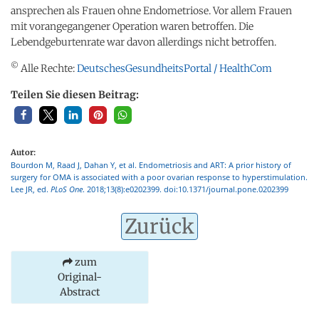
ansprechen als Frauen ohne Endometriose. Vor allem Frauen
mit vorangegangener Operation waren betroffen. Die
Lebendgeburtenrate war davon allerdings nicht betroffen.
©
Alle Rechte:
DeutschesGesundheitsPortal / HealthCom
Teilen Sie diesen Beitrag:
Autor:
Bourdon M, Raad J, Dahan Y, et al. Endometriosis and ART: A prior history of
surgery for OMA is associated with a poor ovarian response to hyperstimulation.
Lee JR, ed.
PLoS One
. 2018;13(8):e0202399. doi:10.1371/journal.pone.0202399
Zurück
zum
Original-
Abstract