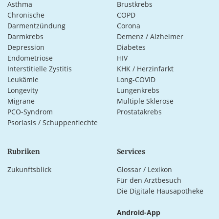
Asthma
Brustkrebs
Chronische
COPD
Darmentzündung
Corona
Darmkrebs
Demenz / Alzheimer
Depression
Diabetes
Endometriose
HIV
Interstitielle Zystitis
KHK / Herzinfarkt
Leukämie
Long-COVID
Longevity
Lungenkrebs
Migräne
Multiple Sklerose
PCO-Syndrom
Prostatakrebs
Psoriasis / Schuppenflechte
Rubriken
Services
Zukunftsblick
Glossar / Lexikon
Für den Arztbesuch
Die Digitale Hausapotheke
Android-App