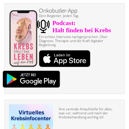
Onkobutler-App
Dein Begleiter. Jeden Tag.
Ein echtes Interview nach­gesprochen. Über
Diagnose, Therapie und die Kraft digitaler
Begleitung
Ihre zentrale Anlaufstelle für alles,
was vor, während und nach der
Krebsbehandlung wichtig ist!