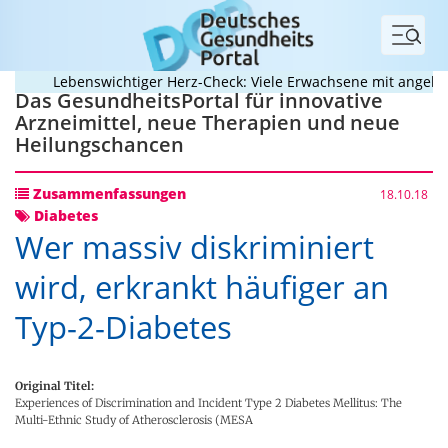
Menü
Lebenswichtiger Herz-Check: Viele Erwachsene mit angebore
Das GesundheitsPortal für innovative
Arzneimittel, neue Therapien und neue
Heilungschancen
Zusammenfassungen
18.10.18
Diabetes
Wer massiv diskriminiert
wird, erkrankt häufiger an
Typ-2-Diabetes
Original Titel:
Experiences of Discrimination and Incident Type 2 Diabetes Mellitus: The
Multi-Ethnic Study of Atherosclerosis (MESA