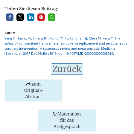
Teilen Sie diesen Beitrag:
Autor:
Yang Y, Huang FY, Huang BT, Xiong TY, Pu XB, Chen SJ, Chen M, Feng Y. The
safety of concomitant transcatheter aortic valve replacement and percutaneous
coronary intervention: A systematic review and meta-analysis. Medicine
(Baltimore). 2017 Dec;96(48):e8919. doi: 10.1097/MD.0000000000008919.
Zurück
zum
Original-
Abstract
Materialien
für das
Arztgespräch