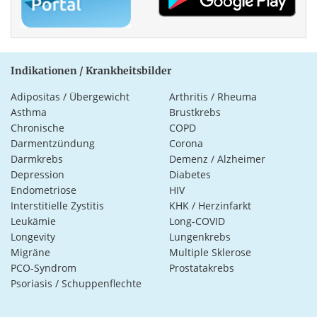
Indikationen / Krankheitsbilder
Adipositas / Übergewicht
Arthritis / Rheuma
Asthma
Brustkrebs
Chronische
COPD
Darmentzündung
Corona
Darmkrebs
Demenz / Alzheimer
Depression
Diabetes
Endometriose
HIV
Interstitielle Zystitis
KHK / Herzinfarkt
Leukämie
Long-COVID
Longevity
Lungenkrebs
Migräne
Multiple Sklerose
PCO-Syndrom
Prostatakrebs
Psoriasis / Schuppenflechte