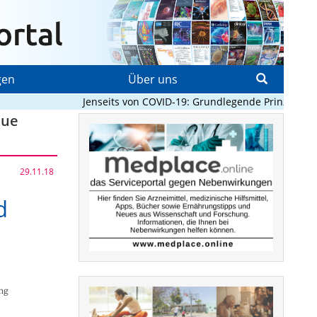
gen
Über uns
Jenseits von COVID-19: Grundlegende Prinzipien, di
eue
29.11.18
d
-mg