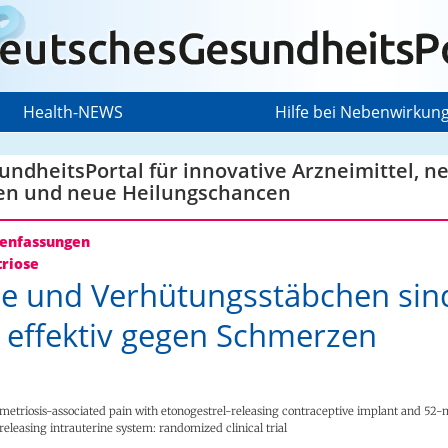
Health-NEWS
Hilfe bei Nebenwirkun
ndheitsPortal für innovative Arzneimittel, n
en und neue Heilungschancen
nfassungen
riose
le und Verhütungsstäbchen sin
 effektiv gegen Schmerzen
ometriosis-associated pain with etonogestrel-releasing contraceptive implant and 52
releasing intrauterine system: randomized clinical trial