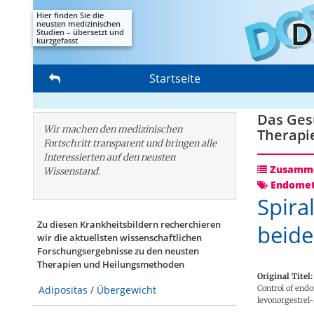
Hier finden Sie die
neusten medizinischen
Studien – übersetzt und
kurzgefasst
Startseite
Das Gesu
Wir machen den medizinischen
Therapi
Fortschritt transparent und bringen alle
Interessierten auf den neusten
Zusamme
Wissenstand.
Endomet
Spira
Zu diesen Krankheitsbildern recherchieren
beide
wir die aktuellsten wissenschaftlichen
Forschungs­ergebnisse zu den neusten
Therapien und Heilungsmethoden
Original Titel:
Control of end
Adipositas / Übergewicht
levonorgestrel-