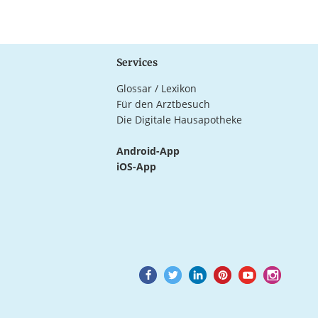
Services
Glossar / Lexikon
Für den Arztbesuch
Die Digitale Hausapotheke
Android-App
iOS-App
Goto
Goto
Goto
Goto
Goto
Goto
Facebook
Twitter
LinkedIn
Pinterest
Youtube
Instagram