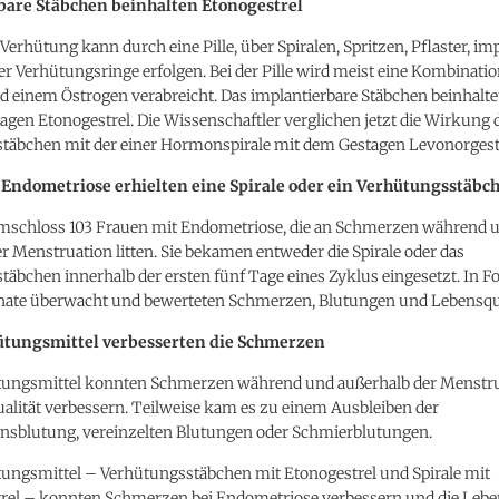
bare Stäbchen beinhalten Etonogestrel
erhütung kann durch eine Pille, über Spiralen, Spritzen, Pflaster, imp
r Verhütungsringe erfolgen. Bei der Pille wird meist eine Kombinati
 einem Östrogen verabreicht. Das implantierbare Stäbchen beinhaltet
agen Etonogestrel. Die Wissenschaftler verglichen jetzt die Wirkung 
täbchen mit der einer Hormonspirale mit dem Gestagen Levonorgestr
 Endometriose erhielten eine Spirale oder ein Verhütungsstäbc
umschloss 103 Frauen mit Endometriose, die an Schmerzen während 
r Menstruation litten. Sie bekamen entweder die Spirale oder das
äbchen innerhalb der ersten fünf Tage eines Zyklus eingesetzt. In 
onate überwacht und bewerteten Schmerzen, Blutungen und Lebensqua
ütungsmittel verbesserten die Schmerzen
tungsmittel konnten Schmerzen während und außerhalb der Menstru
alität verbessern. Teilweise kam es zu einem Ausbleiben der
nsblutung, vereinzelten Blutungen oder Schmierblutungen.
tungsmittel – Verhütungsstäbchen mit Etonogestrel und Spirale mit
rel – konnten Schmerzen bei Endometriose verbessern und die Lebe