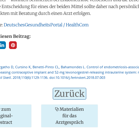
 Entscheidung für eines der beiden Mittel sollte daher nach persönli
kten mit Beratung durch einen Arzt erfolgen.
e:
DeutschesGesundheitsPortal / HealthCom
diesen Beitrag:
gatho D, Cursino K, Benetti-Pinto CL, Bahamondes L. Control of endometriosis-associ
leasing contraceptive implant and 52-mg levonorgestrel-releasing intrauterine system:
il Steril
. 2018;110(6):1129-1136. doi:10.1016/j.fertnstert.2018.07.003
Zurück
zum
Materialien
iginal-
für das
stract
Arztgespräch