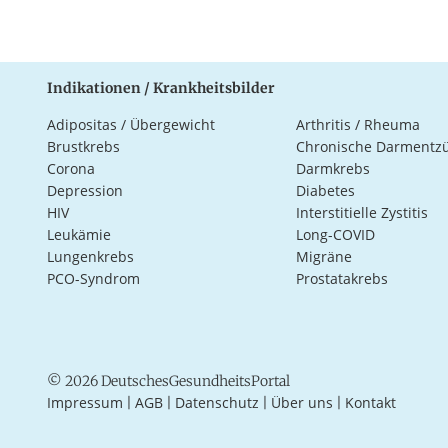
Indikationen / Krankheitsbilder
Adipositas / Übergewicht
Arthritis / Rheuma
Brustkrebs
Chronische Darmentz
Corona
Darmkrebs
Depression
Diabetes
HIV
Interstitielle Zystitis
Leukämie
Long-COVID
Lungenkrebs
Migräne
PCO-Syndrom
Prostatakrebs
© 2026 DeutschesGesundheitsPortal
Impressum
AGB
Datenschutz
Über uns
Kontakt
|
|
|
|