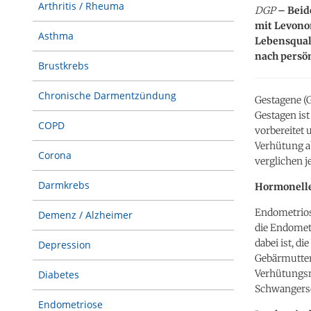
Arthritis / Rheuma
DGP
– Beid
mit Levono
Asthma
Lebensquali
nach persö
Brustkrebs
Chronische Darmentzündung
Gestagene (
Gestagen is
COPD
vorbereitet 
Verhütung ab
Corona
verglichen j
Darmkrebs
Hormonelle
Endometrios
Demenz / Alzheimer
die Endomet
dabei ist, d
Depression
Gebärmutter
Verhütungsm
Diabetes
Schwangersc
Endometriose