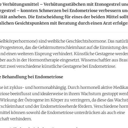
e Verhütungsmittel – Verhütungsstäbchen mit Etonogestrel und
rgestrel – konnten Schmerzen bei Endometriose verbessern un
tät anheben. Die Entscheidung für eines der beiden Mittel soll
nlichen Gesichtspunkten mit Beratung durch einen Arzt erfolge
Gelbkörperhormone) sind weibliche Geschlechtshormone. Das natürl
t Progesteron, das die Gebärmutterschleimhaut auf die Einnistung d
und einen weiteren Eisprung verhindert. Künstliche Gestagene werde
er auch in der Hormontherapie eingesetzt. Wissenschaftler aus Brasi
etzt zwei verschiedene künstliche Gestagene bei Endometriose.
 Behandlung bei Endometriose
e ist zyklus- und hormonabhängig. Durch hormonell aktive Medik
riose beeinflusst und idealerweise in ihrem Wachstum gestoppt werde
ie Wirkung der Östrogene im Körper zu verringern, da diese das Wach
schleimhaut und der Endometrioseherde fördern. Verschiedene hor
ittel können sowohl die Endometriose unterdrücken als auch eine
haft verhindern.