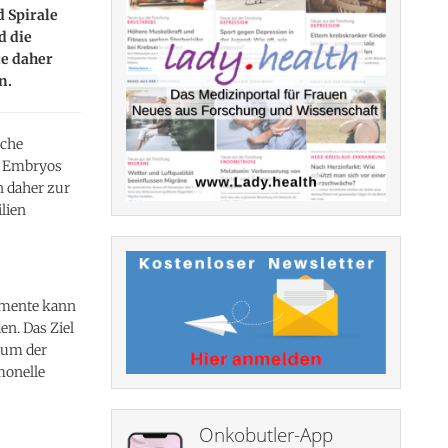
 Spirale
d die
te daher
n.
iche
es Embryos
n daher zur
lien
amente kann
n. Das Ziel
stum der
monelle
Onkobutler-App