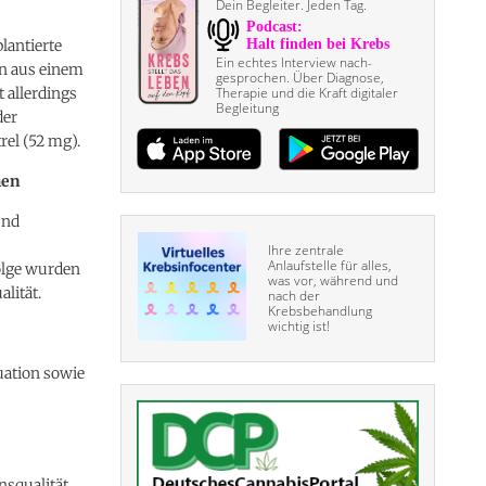
Dein Begleiter. Jeden Tag.
lantierte
Ein echtes Interview nach­
on aus einem
gesprochen. Über Diagnose,
 allerdings
Therapie und die Kraft digitaler
Begleitung
der
el (52 mg).
hen
und
Ihre zentrale
Anlaufstelle für alles,
Folge wurden
was vor, während und
lität.
nach der
Krebsbehandlung
wichtig ist!
ation sowie
nsqualität