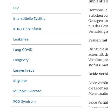
Implantier
HIV
Hormonelle V
Stäbchen ode
Interstitielle Zystitis
Gestagen und
nur das Gest
KHK / Herzinfarkt
Verhütungss
Leukämie
Frauen mit
Die Studie 
Long-COVID
außerhalb de
Verhütungsst
Longevity
sie für 6 M
Lungenkrebs
Beide Verh
Migräne
Beide Verhü
die Lebensqu
Multiple Sklerose
Menstruatio
PCO-Syndrom
Beide Verhü
Levonorgest