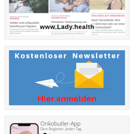
Onkobutler-App
Dein Begleiter. Jeden Tag.