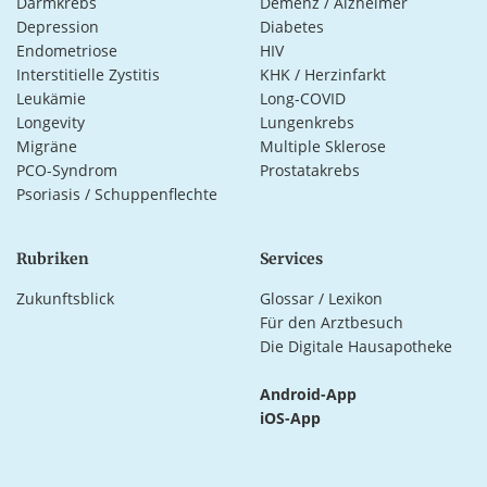
Darmkrebs
Demenz / Alzheimer
Depression
Diabetes
Endometriose
HIV
Interstitielle Zystitis
KHK / Herzinfarkt
Leukämie
Long-COVID
Longevity
Lungenkrebs
Migräne
Multiple Sklerose
PCO-Syndrom
Prostatakrebs
Psoriasis / Schuppenflechte
Rubriken
Services
Zukunftsblick
Glossar / Lexikon
Für den Arztbesuch
Die Digitale Hausapotheke
Android-App
iOS-App