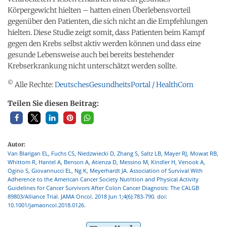
Körpergewicht hielten – hatten einen Überlebensvorteil
gegenüber den Patienten, die sich nicht an die Empfehlungen
hielten. Diese Studie zeigt somit, dass Patienten beim Kampf
gegen den Krebs selbst aktiv werden können und dass eine
gesunde Lebensweise auch bei bereits bestehender
Krebserkrankung nicht unterschätzt werden sollte.
©
Alle Rechte:
DeutschesGesundheitsPortal / HealthCom
Teilen Sie diesen Beitrag:
Autor:
Van Blarigan EL, Fuchs CS, Niedzwiecki D, Zhang S, Saltz LB, Mayer RJ, Mowat RB,
Whittom R, Hantel A, Benson A, Atienza D, Messino M, Kindler H, Venook A,
Ogino S, Giovannucci EL, Ng K, Meyerhardt JA. Association of Survival With
Adherence to the American Cancer Society Nutrition and Physical Activity
Guidelines for Cancer Survivors After Colon Cancer Diagnosis: The CALGB
89803/Alliance Trial. JAMA Oncol. 2018 Jun 1;4(6):783-790. doi:
10.1001/jamaoncol.2018.0126.