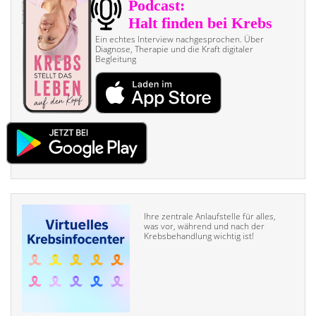
Ein echtes Interview nach­gesprochen. Über
Diagnose, Therapie und die Kraft digitaler
Begleitung
Ihre zentrale Anlaufstelle für alles,
was vor, während und nach der
Krebsbehandlung wichtig ist!