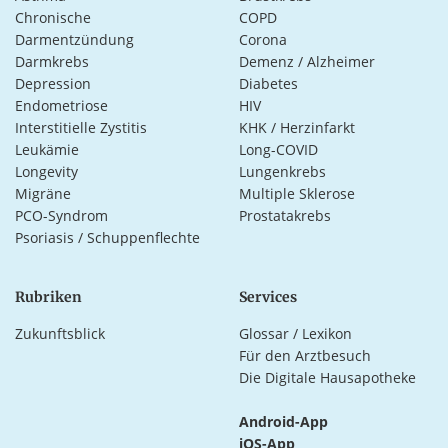
Chronische
COPD
Darmentzündung
Corona
Darmkrebs
Demenz / Alzheimer
Depression
Diabetes
Endometriose
HIV
Interstitielle Zystitis
KHK / Herzinfarkt
Leukämie
Long-COVID
Longevity
Lungenkrebs
Migräne
Multiple Sklerose
PCO-Syndrom
Prostatakrebs
Psoriasis / Schuppenflechte
Rubriken
Services
Zukunftsblick
Glossar / Lexikon
Für den Arztbesuch
Die Digitale Hausapotheke
Android-App
iOS-App