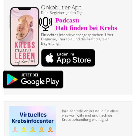
Onkobutler-App
Dein Begleiter. Jeden Tag.
Ein echtes Interview nach­gesprochen. Über
Diagnose, Therapie und die Kraft digitaler
Begleitung
Ihre zentrale Anlaufstelle für alles,
was vor, während und nach der
Krebsbehandlung wichtig ist!