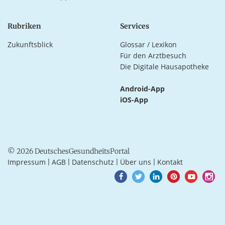
Rubriken
Services
Zukunftsblick
Glossar / Lexikon
Für den Arztbesuch
Die Digitale Hausapotheke
Android-App
iOS-App
© 2026 DeutschesGesundheitsPortal
Impressum
AGB
Datenschutz
Über uns
Kontakt
|
|
|
|
Goto
Goto
Goto
Goto
Goto
Goto
Facebook
Twitter
LinkedIn
Pinterest
Youtube
Instagra