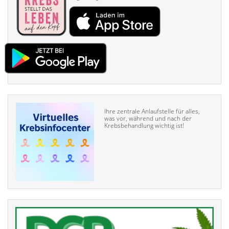
Ihre zentrale Anlaufstelle für alles,
was vor, während und nach der
Krebsbehandlung wichtig ist!