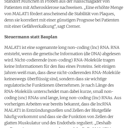
Standort München in Proben aus der Halsschlagader von
Patienten mit Atherosklerose nachweisen. „Eine erhöhte Menge
von MALAT1 fördert anscheinend die Stabilität von Plaques,
denn sie korreliert mit einer günstigen Prognose bei Patienten
mit einer Gefäßverkalkung“, sagt Cremer.
Steuermann statt Bauplan
MALAT1 ist eine sogenannte long non-coding (lnc) RNA. RNA
entsteht, wenn die genetische Information (die DNA) abgelesen
wird. Nicht-codierende (non-coding) RNA-Moleküle tragen
keine Informationen für den Bau eines Proteins. Seit einigen
Jahren weiß man, dass diese nicht-codierenden RNA-Moleküle
keineswegs überflüssig sind, sondern dass sie wichtige
regulatorische Funktionen übernehmen. Je nach Länge des
RNA-Moleküls unterscheidet man dabei kurze, small non-
coding (snc) RNAs und lange, long non-coding (lnc) RNAs. Aus
vorherigen Arbeiten war bereits bekannt, dass die lncRNA
MALAT1 in Entzündungszellen und Zellen der Blutgefäße
häufig vorkommt und dass sie die Funktion von Zellen der
glatten Muskulatur und des Endothels reguliert. „Deshalb