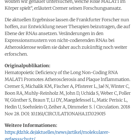
wollten wir genauer untersuchen, welche Rolle MALAT1 im
Körper spielt“, erläutert Cremer seinen Forschungsansatz.
Die aktuellen Ergebnisse lassen die Frankfurter Forscher nun
hoffen, zur Entwicklung neuer Therapien beizutragen, die auf
Ebene der RNAs ansetzen. Veränderungen in den
Expressionsmustern von nicht-codierenden RNAs bei
Atherosklerose wollen sie daher auch zukünftig noch weiter
erforschen.
Originalpublikation:
Hematopoietic Deficiency of the Long Non-Coding RNA
MALAT1 Promotes Atherosclerosis and Plaque Inflammation.
Cremer S, Michalik KM, Fischer A, Pfisterer L, Jaé N, Winter C,
Boon RA, Muhly-Reinholz M, John D, Uchida S, Weber C, Poller
W, Günther S, Braun T, Li DY, Maegdefessel L, Matic Perisic L,
Hedin U, Soehnlein O, Zeiher A, Dimmeler S. | Circulation. 2018
Nov 28. DOI: 10.1161/CIRCULATIONAHA.117.029015
Weitere Informationen:
https://dzhk.de/aktuelles/news/artikel/molekularer-
gefaessschutz/