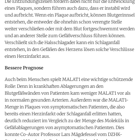
Die Entzündungszellen fördern dabei nicht nur die Entwicklung
eines Plaques, sondern führen auch dazu, dass er instabil wird
und aufbricht. Wenn ein Plaque aufbricht, können Blutgerinnsel
entstehen, die entweder die ohnehin schon verengte Stelle
weiter verschließen oder mit dem Blut fortgeschwemmt werden
und an anderer Stelle zum Gefäßverschluss führen können.
Verschließt sich die Halsschlagader kann ein Schlaganfall
entstehen, in den Gefäßen des Herzens lösen solche Verschlüsse
einen Herzinfarkt aus.
Bessere Prognose
Auch beim Menschen spielt MALAT1 eine wichtige schützende
Rolle: Denn in krankhaften Ablagerungen an den
Blutgefäßwänden von Patienten kam weniger MALAT1 vor als
in normalen gesunden Arterien. Außerdem war die MALAT1-
Menge in Plaques von symptomatischen Patienten, die also
bereits einen Herzinfarkt oder Schlaganfall erlitten hatten,
deutlich reduziert im Vergleich zu der Menge des Moleküls in
Gefäßablagerungen von asymptomatischen Patienten. Dies
konnte Co-Autor Professor Lars Mägdefessel vom DZHK-