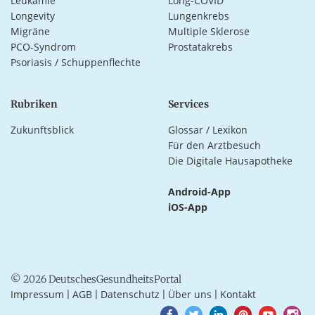
Leukämie
Long-COVID
Longevity
Lungenkrebs
Migräne
Multiple Sklerose
PCO-Syndrom
Prostatakrebs
Psoriasis / Schuppenflechte
Rubriken
Services
Zukunftsblick
Glossar / Lexikon
Für den Arztbesuch
Die Digitale Hausapotheke
Android-App
iOS-App
© 2026 DeutschesGesundheitsPortal
Impressum
AGB
Datenschutz
Über uns
Kontakt
|
|
|
|