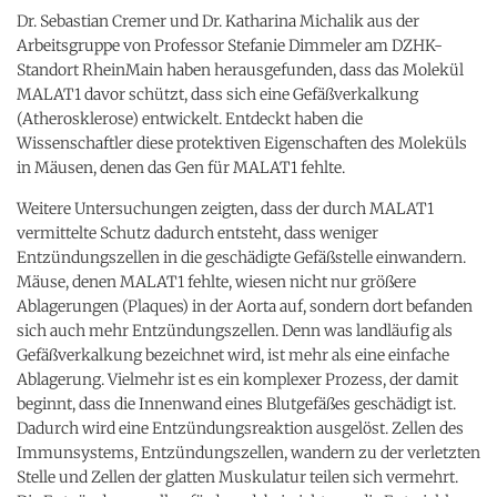
Dr. Sebastian Cremer und Dr. Katharina Michalik aus der
Arbeitsgruppe von Professor Stefanie Dimmeler am DZHK-
Standort RheinMain haben herausgefunden, dass das Molekül
MALAT1 davor schützt, dass sich eine Gefäßverkalkung
(Atherosklerose) entwickelt. Entdeckt haben die
Wissenschaftler diese protektiven Eigenschaften des Moleküls
in Mäusen, denen das Gen für MALAT1 fehlte.
Weitere Untersuchungen zeigten, dass der durch MALAT1
vermittelte Schutz dadurch entsteht, dass weniger
Entzündungszellen in die geschädigte Gefäßstelle einwandern.
Mäuse, denen MALAT1 fehlte, wiesen nicht nur größere
Ablagerungen (Plaques) in der Aorta auf, sondern dort befanden
sich auch mehr Entzündungszellen. Denn was landläufig als
Gefäßverkalkung bezeichnet wird, ist mehr als eine einfache
Ablagerung. Vielmehr ist es ein komplexer Prozess, der damit
beginnt, dass die Innenwand eines Blutgefäßes geschädigt ist.
Dadurch wird eine Entzündungsreaktion ausgelöst. Zellen des
Immunsystems, Entzündungszellen, wandern zu der verletzten
Stelle und Zellen der glatten Muskulatur teilen sich vermehrt.