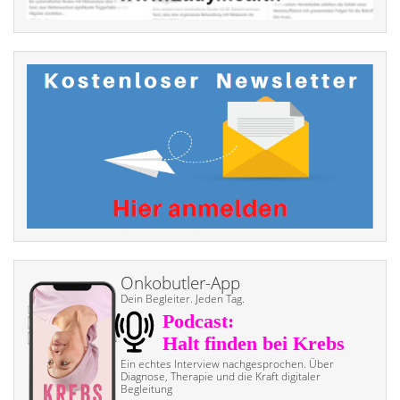
Onkobutler-App
Dein Begleiter. Jeden Tag.
Ein echtes Interview nach­gesprochen. Über
Diagnose, Therapie und die Kraft digitaler
Begleitung