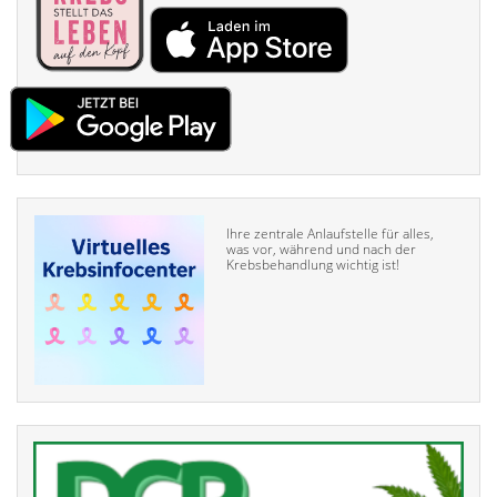
Ihre zentrale Anlaufstelle für alles,
was vor, während und nach der
Krebsbehandlung wichtig ist!