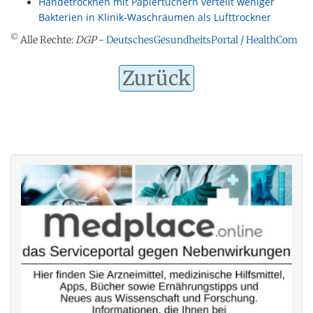
Händetrocknen mit Papiertüchern verteilt weniger
Bakterien in Klinik-Waschräumen als Lufttrockner
©
Alle Rechte:
DGP
-
DeutschesGesundheitsPortal / HealthCom
Zurück