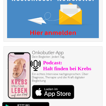
Onkobutler-App
Dein Begleiter. Jeden Tag.
Ein echtes Interview nach­gesprochen. Über
Diagnose, Therapie und die Kraft digitaler
Begleitung