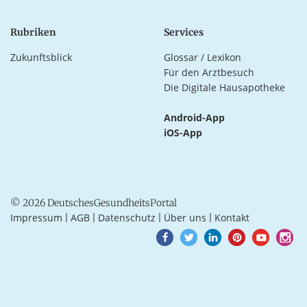
Rubriken
Services
Zukunftsblick
Glossar / Lexikon
Für den Arztbesuch
Die Digitale Hausapotheke
Android-App
iOS-App
© 2026 DeutschesGesundheitsPortal
Impressum
AGB
Datenschutz
Über uns
Kontakt
|
|
|
|
Goto
Goto
Goto
Goto
Goto
Goto
Facebook
Twitter
LinkedIn
Pinterest
Youtube
Instagra