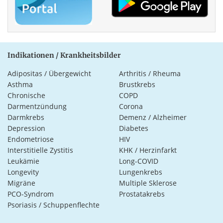
Indikationen / Krankheitsbilder
Adipositas / Übergewicht
Arthritis / Rheuma
Asthma
Brustkrebs
Chronische
COPD
Darmentzündung
Corona
Darmkrebs
Demenz / Alzheimer
Depression
Diabetes
Endometriose
HIV
Interstitielle Zystitis
KHK / Herzinfarkt
Leukämie
Long-COVID
Longevity
Lungenkrebs
Migräne
Multiple Sklerose
PCO-Syndrom
Prostatakrebs
Psoriasis / Schuppenflechte