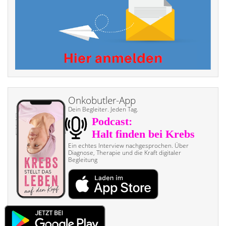
Onkobutler-App
Dein Begleiter. Jeden Tag.
Ein echtes Interview nach­gesprochen. Über
Diagnose, Therapie und die Kraft digitaler
Begleitung