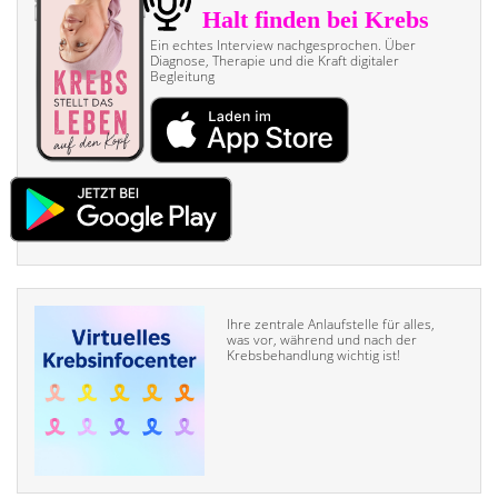
Ein echtes Interview nach­gesprochen. Über
Diagnose, Therapie und die Kraft digitaler
Begleitung
Ihre zentrale Anlaufstelle für alles,
was vor, während und nach der
Krebsbehandlung wichtig ist!