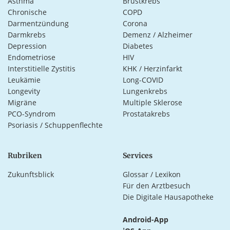
Asthma
Brustkrebs
Chronische
COPD
Darmentzündung
Corona
Darmkrebs
Demenz / Alzheimer
Depression
Diabetes
Endometriose
HIV
Interstitielle Zystitis
KHK / Herzinfarkt
Leukämie
Long-COVID
Longevity
Lungenkrebs
Migräne
Multiple Sklerose
PCO-Syndrom
Prostatakrebs
Psoriasis / Schuppenflechte
Rubriken
Services
Zukunftsblick
Glossar / Lexikon
Für den Arztbesuch
Die Digitale Hausapotheke
Android-App