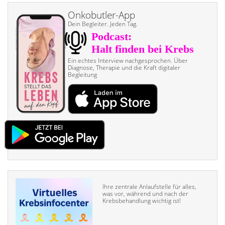
Onkobutler-App
Dein Begleiter. Jeden Tag.
Ein echtes Interview nach­gesprochen. Über
Diagnose, Therapie und die Kraft digitaler
Begleitung
Ihre zentrale Anlaufstelle für alles,
was vor, während und nach der
Krebsbehandlung wichtig ist!