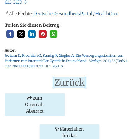
013-3130-8
©
Alle Rechte:
DeutschesGesundheitsPortal / HealthCom
Teilen Sie diesen Beitrag:
Autor:
Jocham D, Froehlich G, Sandig F, Ziegler A. Die Versorgungssituation von
Patienten mit Interstitieller Zystitis in Deutschland.
Urologe
. 2013;52(5):691-
702.
doi:10.1007/s00120-013-3130-8
Zurück
zum
Original-
Abstract
Materialien
für das