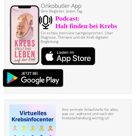
Onkobutler-App
Dein Begleiter. Jeden Tag.
Ein echtes Interview nach­gesprochen. Über
Diagnose, Therapie und die Kraft digitaler
Begleitung
Ihre zentrale Anlaufstelle für alles,
was vor, während und nach der
Krebsbehandlung wichtig ist!