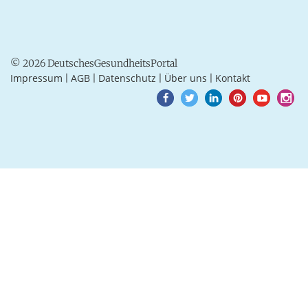
© 2026 DeutschesGesundheitsPortal
Impressum
AGB
Datenschutz
Über uns
Kontakt
|
|
|
|
Goto
Goto
Goto
Goto
Goto
Goto
Facebook
Twitter
LinkedIn
Pinterest
Youtube
Instagra