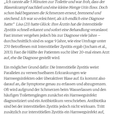
„Ich rannte alle 5 Minuten zur Toilette und war froh, dass der
Blasenkrampf nachließ und eine kleine Menge Urin floss. Doch
schon bald begannen die Schmerzen erneut, brennend und
stechend. Ich war so erleichtert, als ich endlich eine Diagnose
hatte.“ Lisa (23) hatte Glück: Ihre Ärztin hat die Interstitielle
Zystitis schnell erkannt und sofort eine Behandlung veranlasst.
Fast immer vergehen jedoch bis zur Diagnose viele Jahre –
durchschnittlich sind es sogar 9 Jahre, wie eine Umfrage unter
270 Betroffenen mit Interstitieller Zystitis ergab (Jocham et al.,
2013). Fast die Hälfte der Patienten sucht über 20-mal einen Arzt
auf, ehe die Diagnose gestellt wird.
Ein möglicher Grund dafür: Die Interstitielle Zystitis weist
Parallelen zu verwechselbaren Erkrankungen wie
Harnwegsinfekten oder überaktiver Blase auf. Es kommt also
darauf an, die Symptome genau zu erfassen und abzugrenzen.
Oft wird aufgrund der Schmerzen beim Wasserlassen und den
häufigen Toilettengängen zunächst ein Harnwegsinfekt
diagnostiziert und ein Antibiotikum verschrieben. Antibiotika
sind bei der interstitiellen Zystitis jedoch nicht wirksam. Tritt
zusätzlich zur interstitiellen Zystitis ein Harnwegsinfekt auf,