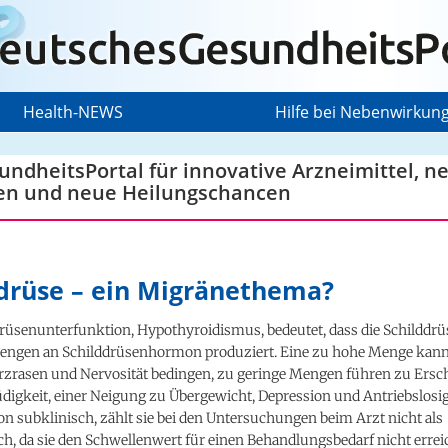
Health-NEWS
Hilfe bei Nebenwirkun
ndheitsPortal für innovative Arzneimittel, n
en und neue Heilungschancen
drüse – ein Migränethema?
rüsenunterfunktion, Hypothyroidismus, bedeutet, dass die Schilddrü
ngen an Schilddrüsenhormon produziert. Eine zu hohe Menge kann
zrasen und Nervosität bedingen, zu geringe Mengen führen zu Ers
digkeit, einer Neigung zu Übergewicht, Depression und Antriebslosigk
n subklinisch, zählt sie bei den Untersuchungen beim Arzt nicht als
h, da sie den Schwellenwert für einen Behandlungsbedarf nicht errei