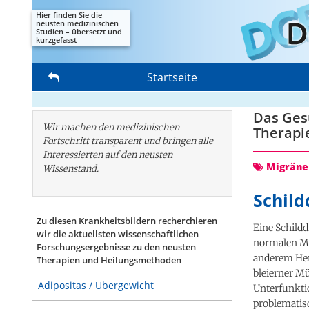
Hier finden Sie die
neusten medizinischen
Studien – übersetzt und
kurzgefasst
Startseite
Das Gesu
Wir machen den medizinischen
Therapi
Fortschritt transparent und bringen alle
Interessierten auf den neusten
Migräne
Wissenstand.
Schild
Zu diesen Krankheitsbildern recherchieren
Eine Schildd
wir die aktuellsten wissenschaftlichen
normalen Me
Forschungs­ergebnisse zu den neusten
anderem Her
Therapien und Heilungsmethoden
bleierner Mü
Adipositas / Übergewicht
Unterfunktio
problematisc