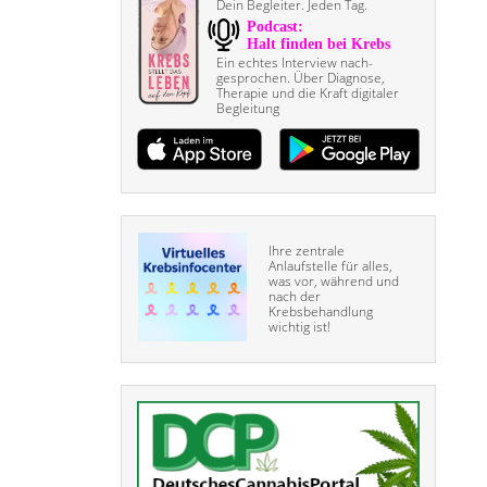
Dein Begleiter. Jeden Tag.
Ein echtes Interview nach­
gesprochen. Über Diagnose,
Therapie und die Kraft digitaler
Begleitung
Ihre zentrale
Anlaufstelle für alles,
was vor, während und
nach der
Krebsbehandlung
wichtig ist!