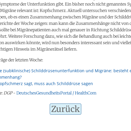
s Symptome der Unterfunktion gibt. Ein bisher noch nicht genanntes 
 Migräne relevant ist: Kopfschmerz. Aktuell untersuchen verschiede
pen, ob es einen Zusammenhang zwischen Migräne und der Schilddrü
berichte der Woche zeigen: man kann die Zusammenhänge nicht von 
ollte bei Migränepatienten auch mal genauer in Richtung Schilddrüs
t. Weitere Forschung dazu, wie sich die Behandlung auch bei leicht
n auswirken könnte, wird nun besonders interessant sein und vielle
htigen Hinweis im Migränerätsel liefern.
träge der letzten Woche:
te (subklinische) Schilddrüsenunterfunktion und Migräne: besteht 
mmenhang?
opfschmerz sagt, muss auch Schilddrüse sagen
e:
DGP
-
DeutschesGesundheitsPortal / HealthCom
Zurück