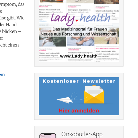
Symptom, das
ne
se gibt. Wie
der Hand
e blicken –
er
icht einen
ein
Onkobutler-App