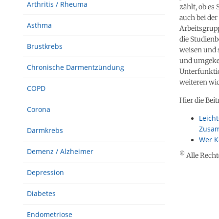
Arthritis / Rheuma
zählt, ob e
auch bei der
Asthma
Arbeitsgrup
die Studien
Brustkrebs
weisen und s
und umgekehr
Chronische Darmentzündung
Unterfunktio
weiteren wic
COPD
Hier die Bei
Corona
Leich
Zusa
Darmkrebs
Wer K
Demenz / Alzheimer
©
Alle Recht
Depression
Diabetes
Endometriose