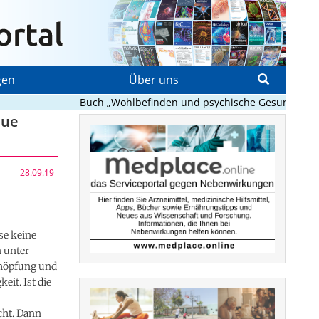
gen
Über uns
Buch „Wohlbefinden und psychische Gesundheit in Sc
eue
28.09.19
se keine
 unter
chöpfung und
eit. Ist die
cht. Dann