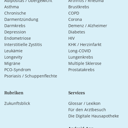
Adipositas / Übergewicht
Arthritis / Rheuma
Asthma
Brustkrebs
Chronische
COPD
Darmentzündung
Corona
Darmkrebs
Demenz / Alzheimer
Depression
Diabetes
Endometriose
HIV
Interstitielle Zystitis
KHK / Herzinfarkt
Leukämie
Long-COVID
Longevity
Lungenkrebs
Migräne
Multiple Sklerose
PCO-Syndrom
Prostatakrebs
Psoriasis / Schuppenflechte
Rubriken
Services
Zukunftsblick
Glossar / Lexikon
Für den Arztbesuch
Die Digitale Hausapotheke