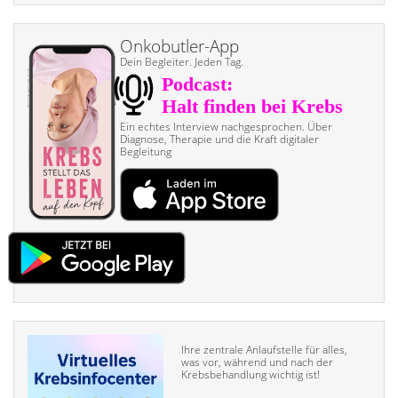
Onkobutler-App
Dein Begleiter. Jeden Tag.
Ein echtes Interview nach­gesprochen. Über
Diagnose, Therapie und die Kraft digitaler
Begleitung
Ihre zentrale Anlaufstelle für alles,
was vor, während und nach der
Krebsbehandlung wichtig ist!