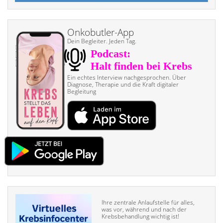
Onkobutler-App
Dein Begleiter. Jeden Tag.
Ein echtes Interview nach­gesprochen. Über
Diagnose, Therapie und die Kraft digitaler
Begleitung
Ihre zentrale Anlaufstelle für alles,
was vor, während und nach der
Krebsbehandlung wichtig ist!