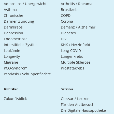
Adipositas / Übergewicht
Arthritis / Rheuma
Asthma
Brustkrebs
Chronische
COPD
Darmentzündung
Corona
Darmkrebs
Demenz / Alzheimer
Depression
Diabetes
Endometriose
HIV
Interstitielle Zystitis
KHK / Herzinfarkt
Leukämie
Long-COVID
Longevity
Lungenkrebs
Migräne
Multiple Sklerose
PCO-Syndrom
Prostatakrebs
Psoriasis / Schuppenflechte
Rubriken
Services
Zukunftsblick
Glossar / Lexikon
Für den Arztbesuch
Die Digitale Hausapotheke