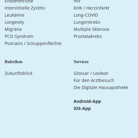
Endometriose
HIV
Interstitielle Zystitis
KHK / Herzinfarkt
Leukämie
Long-COVID
Longevity
Lungenkrebs
Migräne
Multiple Sklerose
PCO-Syndrom
Prostatakrebs
Psoriasis / Schuppenflechte
Rubriken
Services
Zukunftsblick
Glossar / Lexikon
Für den Arztbesuch
Die Digitale Hausapotheke
Android-App
iOS-App