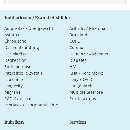
Indikationen / Krankheitsbilder
Adipositas / Übergewicht
Arthritis / Rheuma
Asthma
Brustkrebs
Chronische
COPD
Darmentzündung
Corona
Darmkrebs
Demenz / Alzheimer
Depression
Diabetes
Endometriose
HIV
Interstitielle Zystitis
KHK / Herzinfarkt
Leukämie
Long-COVID
Longevity
Lungenkrebs
Migräne
Multiple Sklerose
PCO-Syndrom
Prostatakrebs
Psoriasis / Schuppenflechte
Rubriken
Services