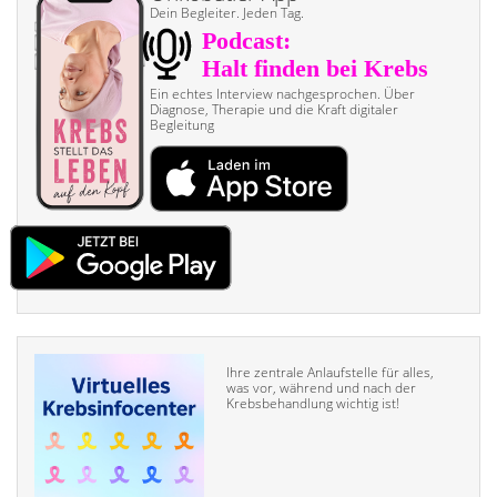
Dein Begleiter. Jeden Tag.
Ein echtes Interview nach­gesprochen. Über
Diagnose, Therapie und die Kraft digitaler
Begleitung
Ihre zentrale Anlaufstelle für alles,
was vor, während und nach der
Krebsbehandlung wichtig ist!