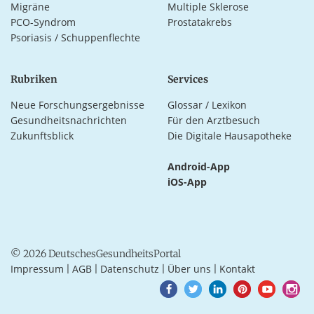
Migräne
Multiple Sklerose
PCO-Syndrom
Prostatakrebs
Psoriasis / Schuppenflechte
Rubriken
Services
Neue Forschungsergebnisse
Glossar / Lexikon
Gesundheitsnachrichten
Für den Arztbesuch
Zukunftsblick
Die Digitale Hausapotheke
Android-App
iOS-App
© 2026 DeutschesGesundheitsPortal
Impressum
AGB
Datenschutz
Über uns
Kontakt
|
|
|
|
Goto
Goto
Goto
Goto
Goto
Goto