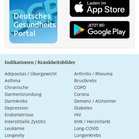
Indikationen / Krankheitsbilder
Adipositas / Übergewicht
Arthritis / Rheuma
Asthma
Brustkrebs
Chronische
COPD
Darmentzündung
Corona
Darmkrebs
Demenz / Alzheimer
Depression
Diabetes
Endometriose
HIV
Interstitielle Zystitis
KHK / Herzinfarkt
Leukämie
Long-COVID
Longevity
Lungenkrebs