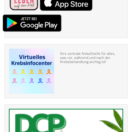
Ihre zentrale Anlaufstelle für alles,
was vor, während und nach der
Krebsbehandlung wichtig ist!