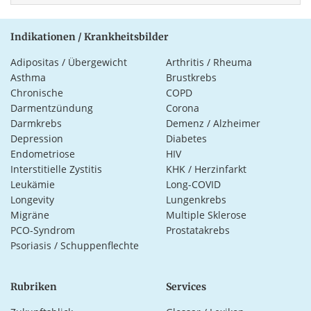
Indikationen / Krankheitsbilder
Adipositas / Übergewicht
Arthritis / Rheuma
Asthma
Brustkrebs
Chronische
COPD
Darmentzündung
Corona
Darmkrebs
Demenz / Alzheimer
Depression
Diabetes
Endometriose
HIV
Interstitielle Zystitis
KHK / Herzinfarkt
Leukämie
Long-COVID
Longevity
Lungenkrebs
Migräne
Multiple Sklerose
PCO-Syndrom
Prostatakrebs
Psoriasis / Schuppenflechte
Rubriken
Services