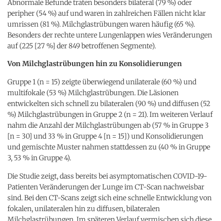
Abnormale Befunde traten besonders bilateral (79 %) oder
peripher (54 %) auf und waren in zahlreichen Fällen nicht klar
umrissen (81 %). Milchglastrübungen waren häufig (65 %).
Besonders der rechte untere Lungenlappen wies Veränderungen
auf (225 [27 %] der 849 betroffenen Segmente).
Von Milchglastrübungen hin zu Konsolidierungen
Gruppe 1 (n = 15) zeigte überwiegend unilaterale (60 %) und
multifokale (53 %) Milchglastrübungen. Die Läsionen
entwickelten sich schnell zu bilateralen (90 %) und diffusen (52
%) Milchglastrübungen in Gruppe 2 (n = 21). Im weiteren Verlauf
nahm die Anzahl der Milchglastrübungen ab (57 % in Gruppe 3
[n = 30] und 33 % in Gruppe 4 [n = 15]) und Konsolidierungen
und gemischte Muster nahmen stattdessen zu (40 % in Gruppe
3, 53 % in Gruppe 4).
Die Studie zeigt, dass bereits bei asymptomatischen COVID-19-
Patienten Veränderungen der Lunge im CT-Scan nachweisbar
sind. Bei den CT-Scans zeigt sich eine schnelle Entwicklung von
fokalen, unilateralen hin zu diffusen, bilateralen
Milchglastrübungen. Im späteren Verlauf vermischen sich diese