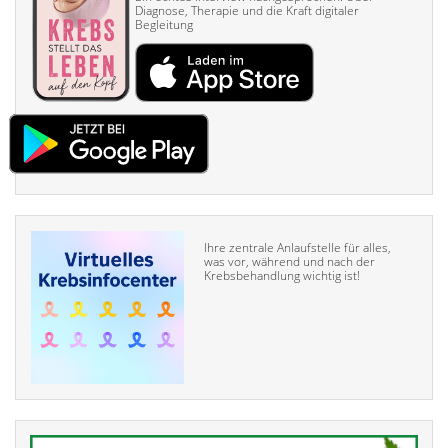
Diagnose, Therapie und die Kraft digitaler
Begleitung
Ihre zentrale Anlaufstelle für alles,
was vor, während und nach der
Krebsbehandlung wichtig ist!