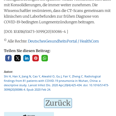
mit Konsolidierungen, die immer weiter zunehmen. Die
Wissenschaftler resümieren, dass die CT-Scans gemeinsam mit
klinischen und Laborbefunden zur frühen Diagnose von
COVID-19-bedingten Lungenentzündungen beitragen.
[DOI: 10.1016/S1473-3099(20)30086-4 ]
©
Alle Rechte:
DeutschesGesundheitsPortal / HealthCom
Teilen Sie diesen Beitrag:
Autor:
Shi H, Han X, Jiang N, Cao Y, Alwalid O, Gu J, Fan Y, Zheng C. Radiological
findings from 81 patients with COVID-19 pneumonia in Wuhan, China: a
descriptive study. Lancet Infect Dis. 2020 Apr;20(4):425-434. doi: 10.1016/S1473-
3099(20)30086-4. Epub 2020 Feb 24.
Zurück
zum