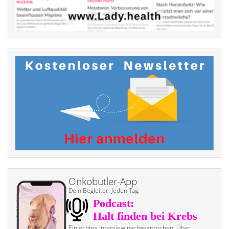
Onkobutler-App
Dein Begleiter. Jeden Tag.
Ein echtes Interview nach­gesprochen. Über