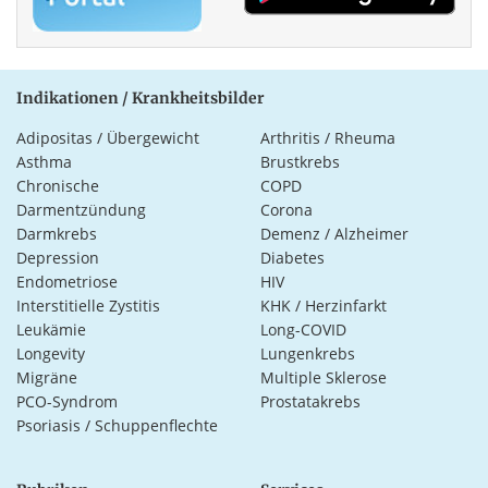
Indikationen / Krankheitsbilder
Adipositas / Übergewicht
Arthritis / Rheuma
Asthma
Brustkrebs
Chronische
COPD
Darmentzündung
Corona
Darmkrebs
Demenz / Alzheimer
Depression
Diabetes
Endometriose
HIV
Interstitielle Zystitis
KHK / Herzinfarkt
Leukämie
Long-COVID
Longevity
Lungenkrebs
Migräne
Multiple Sklerose
PCO-Syndrom
Prostatakrebs
Psoriasis / Schuppenflechte