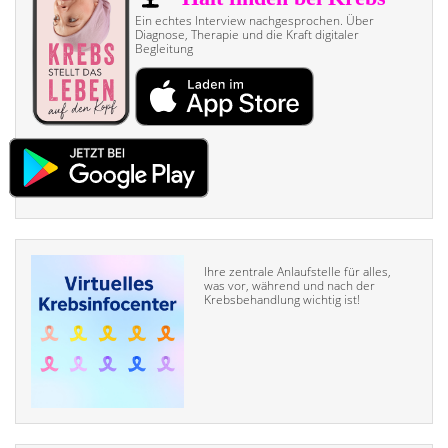
Ein echtes Interview nach­gesprochen. Über
Diagnose, Therapie und die Kraft digitaler
Begleitung
Ihre zentrale Anlaufstelle für alles,
was vor, während und nach der
Krebsbehandlung wichtig ist!