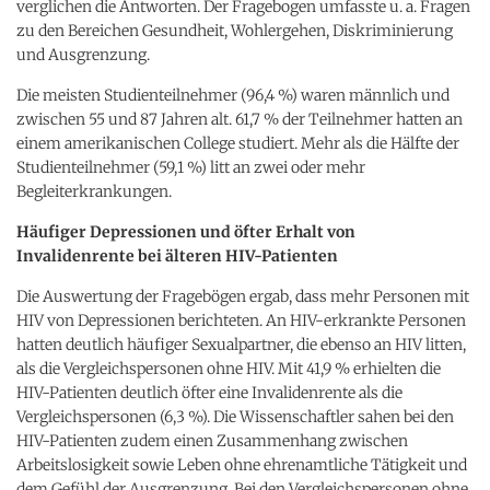
verglichen die Antworten. Der Fragebogen umfasste u. a. Fragen
zu den Bereichen Gesundheit, Wohlergehen, Diskriminierung
und Ausgrenzung.
Die meisten Studienteilnehmer (96,4 %) waren männlich und
zwischen 55 und 87 Jahren alt. 61,7 % der Teilnehmer hatten an
einem amerikanischen College studiert. Mehr als die Hälfte der
Studienteilnehmer (59,1 %) litt an zwei oder mehr
Begleiterkrankungen.
Häufiger Depressionen und öfter Erhalt von
Invalidenrente bei älteren HIV-Patienten
Die Auswertung der Fragebögen ergab, dass mehr Personen mit
HIV von Depressionen berichteten. An HIV-erkrankte Personen
hatten deutlich häufiger Sexualpartner, die ebenso an HIV litten,
als die Vergleichspersonen ohne HIV. Mit 41,9 % erhielten die
HIV-Patienten deutlich öfter eine Invalidenrente als die
Vergleichspersonen (6,3 %). Die Wissenschaftler sahen bei den
HIV-Patienten zudem einen Zusammenhang zwischen
Arbeitslosigkeit sowie Leben ohne ehrenamtliche Tätigkeit und
dem Gefühl der Ausgrenzung. Bei den Vergleichspersonen ohne