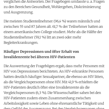
verglichen die Antworten. Der Fragebogen umfasste u. a. Fragen
zu den Bereichen Gesundheit, Wohlergehen, Diskriminierung
und Ausgrenzung.
Die meisten Studienteilnehmer (96,4 %) waren männlich und
zwischen 55 und 87 Jahren alt. 61,7 % der Teilnehmer hatten an
einem amerikanischen College studiert. Mehr als die Hälfte der
Studienteilnehmer (59,1 %) litt an zwei oder mehr
Begleiterkrankungen.
Häufiger Depressionen und öfter Erhalt von
Invalidenrente bei älteren HIV-Patienten
Die Auswertung der Fragebögen ergab, dass mehr Personen mit
HIV von Depressionen berichteten. An HIV-erkrankte Personen
hatten deutlich häufiger Sexualpartner, die ebenso an HIV litten,
als die Vergleichspersonen ohne HIV. Mit 41,9 % erhielten die
HIV-Patienten deutlich öfter eine Invalidenrente als die
Vergleichspersonen (6,3 %). Die Wissenschaftler sahen bei den
HIV-Patienten zudem einen Zusammenhang zwischen
Arbeitslosigkeit sowie Leben ohne ehrenamtliche Tätigkeit und
dem Gefühl der Ausgrenzung. Bei den Vergleichspersonen ohne