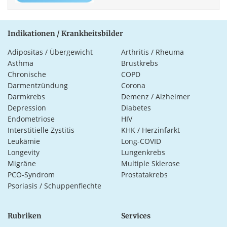
Indikationen / Krankheitsbilder
Adipositas / Übergewicht
Arthritis / Rheuma
Asthma
Brustkrebs
Chronische
COPD
Darmentzündung
Corona
Darmkrebs
Demenz / Alzheimer
Depression
Diabetes
Endometriose
HIV
Interstitielle Zystitis
KHK / Herzinfarkt
Leukämie
Long-COVID
Longevity
Lungenkrebs
Migräne
Multiple Sklerose
PCO-Syndrom
Prostatakrebs
Psoriasis / Schuppenflechte
Rubriken
Services