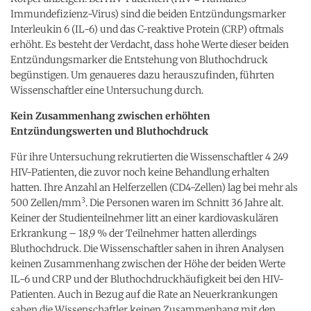
Immundefizienz-Virus) sind die beiden Entzündungsmarker
Interleukin 6 (IL-6) und das C-reaktive Protein (CRP) oftmals
erhöht. Es besteht der Verdacht, dass hohe Werte dieser beiden
Entzündungsmarker die Entstehung von Bluthochdruck
begünstigen. Um genaueres dazu herauszufinden, führten
Wissenschaftler eine Untersuchung durch.
Kein Zusammenhang zwischen erhöhten
Entzündungswerten und Bluthochdruck
Für ihre Untersuchung rekrutierten die Wissenschaftler 4 249
HIV-Patienten, die zuvor noch keine Behandlung erhalten
hatten. Ihre Anzahl an Helferzellen (CD4-Zellen) lag bei mehr als
3
500 Zellen/mm
. Die Personen waren im Schnitt 36 Jahre alt.
Keiner der Studienteilnehmer litt an einer kardiovaskulären
Erkrankung – 18,9 % der Teilnehmer hatten allerdings
Bluthochdruck. Die Wissenschaftler sahen in ihren Analysen
keinen Zusammenhang zwischen der Höhe der beiden Werte
IL-6 und CRP und der Bluthochdruckhäufigkeit bei den HIV-
Patienten. Auch in Bezug auf die Rate an Neuerkrankungen
sahen die Wissenschaftler keinen Zusammenhang mit den