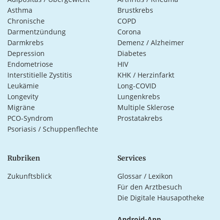
Asthma
Brustkrebs
Chronische
COPD
Darmentzündung
Corona
Darmkrebs
Demenz / Alzheimer
Depression
Diabetes
Endometriose
HIV
Interstitielle Zystitis
KHK / Herzinfarkt
Leukämie
Long-COVID
Longevity
Lungenkrebs
Migräne
Multiple Sklerose
PCO-Syndrom
Prostatakrebs
Psoriasis / Schuppenflechte
Rubriken
Services
Zukunftsblick
Glossar / Lexikon
Für den Arztbesuch
Die Digitale Hausapotheke
Android-App