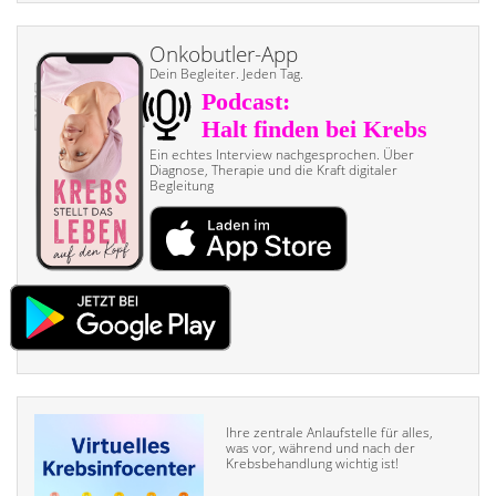
Onkobutler-App
Dein Begleiter. Jeden Tag.
Ein echtes Interview nach­gesprochen. Über
Diagnose, Therapie und die Kraft digitaler
Begleitung
Ihre zentrale Anlaufstelle für alles,
was vor, während und nach der
Krebsbehandlung wichtig ist!