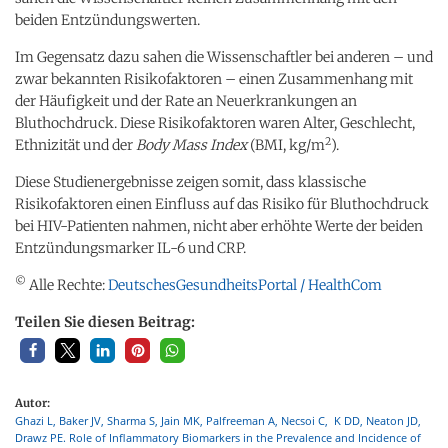
beiden Entzündungswerten.
Im Gegensatz dazu sahen die Wissenschaftler bei anderen – und
zwar bekannten Risikofaktoren – einen Zusammenhang mit
der Häufigkeit und der Rate an Neuerkrankungen an
Bluthochdruck. Diese Risikofaktoren waren Alter, Geschlecht,
2
Ethnizität und der
Body Mass Index
(BMI, kg/m
).
Diese Studienergebnisse zeigen somit, dass klassische
Risikofaktoren einen Einfluss auf das Risiko für Bluthochdruck
bei HIV-Patienten nahmen, nicht aber erhöhte Werte der beiden
Entzündungsmarker IL-6 und CRP.
©
Alle Rechte:
DeutschesGesundheitsPortal / HealthCom
Teilen Sie diesen Beitrag:
Autor:
Ghazi L, Baker JV, Sharma S, Jain MK, Palfreeman A, Necsoi C, K DD, Neaton JD,
Drawz PE. Role of Inflammatory Biomarkers in the Prevalence and Incidence of