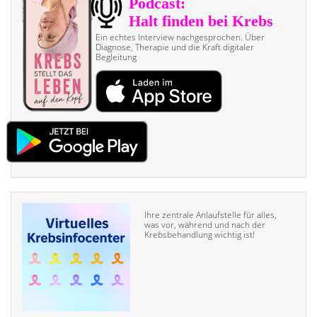
Ein echtes Interview nach­gesprochen. Über
Diagnose, Therapie und die Kraft digitaler
Begleitung
Ihre zentrale Anlaufstelle für alles,
was vor, während und nach der
Krebsbehandlung wichtig ist!