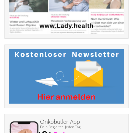
Onkobutler-App
Dein Begleiter. Jeden Tag.