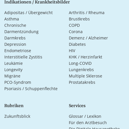
Indikationen / Krankheitsbilder
Adipositas / Übergewicht
Arthritis / Rheuma
Asthma
Brustkrebs
Chronische
COPD
Darmentzündung
Corona
Darmkrebs
Demenz / Alzheimer
Depression
Diabetes
Endometriose
HIV
Interstitielle Zystitis
KHK / Herzinfarkt
Leukämie
Long-COVID
Longevity
Lungenkrebs
Migräne
Multiple Sklerose
PCO-Syndrom
Prostatakrebs
Psoriasis / Schuppenflechte
Rubriken
Services
Zukunftsblick
Glossar / Lexikon
Für den Arztbesuch
Die Digitale Hausapotheke