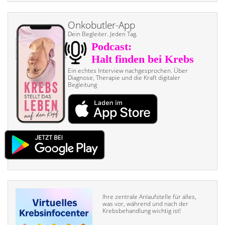
Onkobutler-App
Dein Begleiter. Jeden Tag.
Ein echtes Interview nach­gesprochen. Über
Diagnose, Therapie und die Kraft digitaler
Begleitung
Ihre zentrale Anlaufstelle für alles,
was vor, während und nach der
Krebsbehandlung wichtig ist!