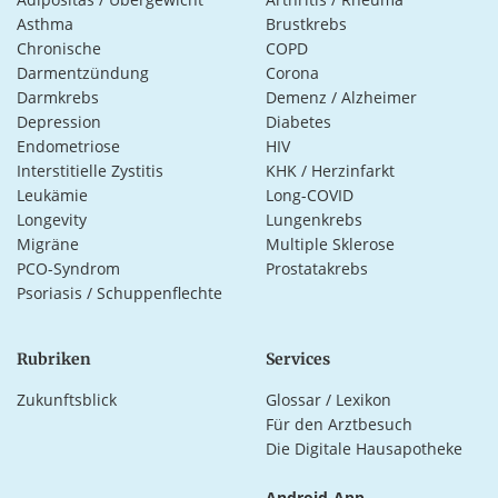
Asthma
Brustkrebs
Chronische
COPD
Darmentzündung
Corona
Darmkrebs
Demenz / Alzheimer
Depression
Diabetes
Endometriose
HIV
Interstitielle Zystitis
KHK / Herzinfarkt
Leukämie
Long-COVID
Longevity
Lungenkrebs
Migräne
Multiple Sklerose
PCO-Syndrom
Prostatakrebs
Psoriasis / Schuppenflechte
Rubriken
Services
Zukunftsblick
Glossar / Lexikon
Für den Arztbesuch
Die Digitale Hausapotheke
Android-App