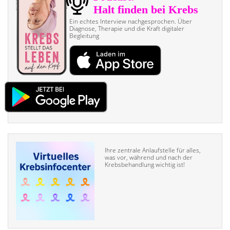
Ein echtes Interview nach­gesprochen. Über
Diagnose, Therapie und die Kraft digitaler
Begleitung
Ihre zentrale Anlaufstelle für alles,
was vor, während und nach der
Krebsbehandlung wichtig ist!