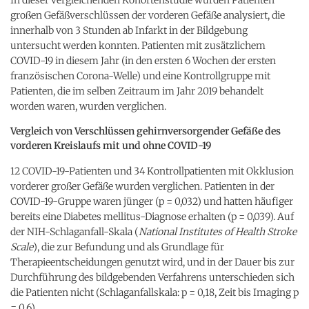
großen Gefäßverschlüssen der vorderen Gefäße analysiert, die
innerhalb von 3 Stunden ab Infarkt in der Bildgebung
untersucht werden konnten. Patienten mit zusätzlichem
COVID-19 in diesem Jahr (in den ersten 6 Wochen der ersten
französischen Corona-Welle) und eine Kontrollgruppe mit
Patienten, die im selben Zeitraum im Jahr 2019 behandelt
worden waren, wurden verglichen.
Vergleich von Verschlüssen gehirnversorgender Gefäße des
vorderen Kreislaufs mit und ohne COVID-19
12 COVID-19-Patienten und 34 Kontrollpatienten mit Okklusion
vorderer großer Gefäße wurden verglichen. Patienten in der
COVID-19-Gruppe waren jünger (p = 0,032) und hatten häufiger
bereits eine Diabetes mellitus-Diagnose erhalten (p = 0,039). Auf
der NIH-Schlaganfall-Skala (
National Institutes of Health Stroke
Scale
), die zur Befundung und als Grundlage für
Therapieentscheidungen genutzt wird, und in der Dauer bis zur
Durchführung des bildgebenden Verfahrens unterschieden sich
die Patienten nicht (Schlaganfallskala: p = 0,18, Zeit bis Imaging p
= 0,6).