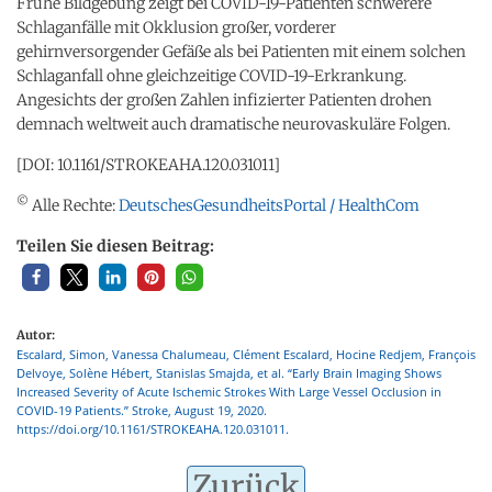
Frühe Bildgebung zeigt bei COVID-19-Patienten schwerere
Schlaganfälle mit Okklusion großer, vorderer
gehirnversorgender Gefäße als bei Patienten mit einem solchen
Schlaganfall ohne gleichzeitige COVID-19-Erkrankung.
Angesichts der großen Zahlen infizierter Patienten drohen
demnach weltweit auch dramatische neurovaskuläre Folgen.
[DOI: 10.1161/STROKEAHA.120.031011]
©
Alle Rechte:
DeutschesGesundheitsPortal / HealthCom
Teilen Sie diesen Beitrag:
Autor:
Escalard, Simon, Vanessa Chalumeau, Clément Escalard, Hocine Redjem, François
Delvoye, Solène Hébert, Stanislas Smajda, et al. “Early Brain Imaging Shows
Increased Severity of Acute Ischemic Strokes With Large Vessel Occlusion in
COVID-19 Patients.” Stroke, August 19, 2020.
https://doi.org/10.1161/STROKEAHA.120.031011.
Zurück