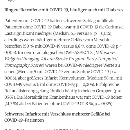
Jüngere Betroffene mit COVID-19, häufiger auch mit Diabetes
Patienten mit COVID-19 hatten schwerere Schlaganfälle als
Patienten ohne COVID-19. Dabei war mit COVID-19 die Gerinnsel-
Last signifikant niedriger (Median: 6,5 versus 8, p = 0,016),
allerdings waren häufiger mehrere Gefäße vom Verschluss
betroffen (50 % mit COVID-19 versus 8,8 % ohne COVID-19, p =
0,005). Im neuroradiologischen DWI-ASPECTS (
Diffusion-
Weighted Imaging-Alberta Stroke Program Early Computed
Tomography Scores
) waren bei COVID-19 niedrigere Werte zu
sehen (Median: 5 mit COVID-19 versus 8 ohne COVID-19, p =
0,006), aber größeres Infarkt-Kernvolumen (Median: 58 ml mit
COVID-19 versus 6 ml ohne COVID-19, p = 0,004). Erfolgreiche
Rekanalisierung gelang ähnlich häufig in beiden Gruppen (p =
0,767). Die Mortalität im Krankenhaus war mit COVID-19 höher
(41,7 %) als bei Patienten ohne COVID-19 (11,8 %, p = 0,025).
Schwerere Infarkte mit Verschluss mehrerer Gefäße bei
COVID-19-Patienten