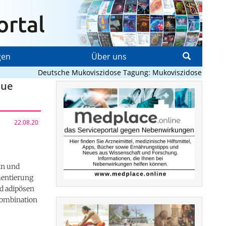
gen
Über uns
Deutsche Mukoviszidose Tagung: Mukoviszidose neu denke
eue
22.08.20
ln und
mentierung
d adipösen
Kombination