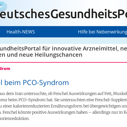
Health-NEWS
Hilfe bei Nebenwirkun
ndheitsPortal für innovative Arzneimittel, n
en und neue Heilungschancen
drom
l beim PCO-Syndrom
 aus dem Iran untersuchte, ob Fenchel Auswirkungen auf Fett, Muske
stenz beim PCO-Syndrom hat. Sie untersuchten eine Fenchel-Supple
zu einer kalorienreduzierten Ernährungsform bei übergewichtigen un
n. Fenchel könnte positive Auswirkungen haben – allerdings nur in 
lorienreduktion.