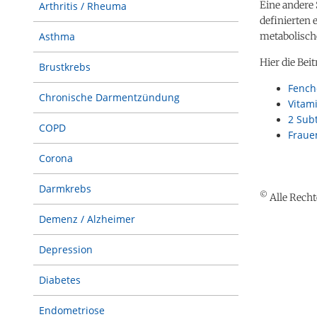
Eine andere 
Arthritis / Rheuma
definierten 
Asthma
metabolisch
Hier die Bei
Brustkrebs
Fench
Chronische Darmentzündung
Vitam
2 Sub
COPD
Fraue
Corona
Darmkrebs
©
Alle Recht
Demenz / Alzheimer
Depression
Diabetes
Endometriose