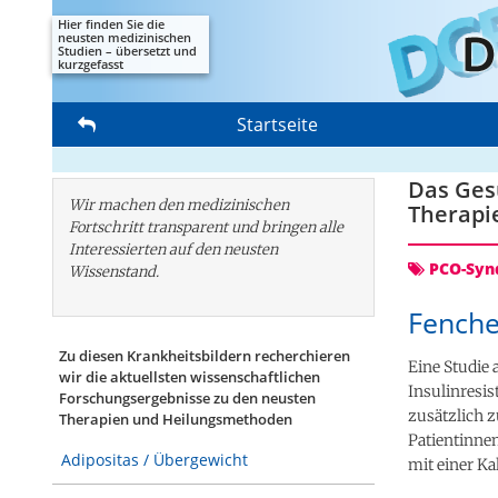
Hier finden Sie die
neusten medizinischen
Studien – übersetzt und
kurzgefasst
Startseite
Das Gesu
Wir machen den medizinischen
Therapi
Fortschritt transparent und bringen alle
Interessierten auf den neusten
PCO-Syn
Wissenstand.
Fenche
Zu diesen Krankheitsbildern recherchieren
Eine Studie
wir die aktuellsten wissenschaftlichen
Insulinresi
Forschungs­ergebnisse zu den neusten
zusätzlich 
Therapien und Heilungsmethoden
Patientinne
Adipositas / Übergewicht
mit einer Ka