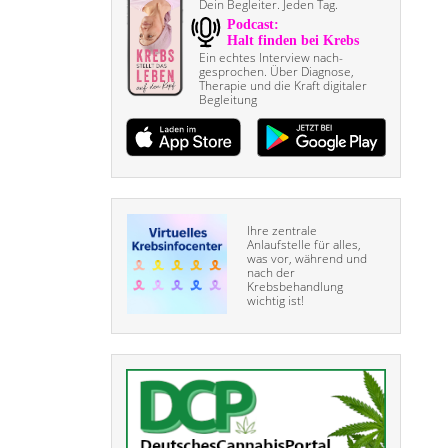
Dein Begleiter. Jeden Tag.
Ein echtes Interview nach­
gesprochen. Über Diagnose,
Therapie und die Kraft digitaler
Begleitung
Ihre zentrale
Anlaufstelle für alles,
was vor, während und
nach der
Krebsbehandlung
wichtig ist!