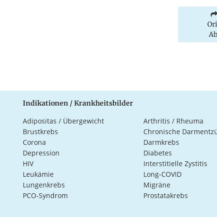
Or
Ab
Indikationen / Krankheitsbilder
Adipositas / Übergewicht
Arthritis / Rheuma
Brustkrebs
Chronische Darmentz
Corona
Darmkrebs
Depression
Diabetes
HIV
Interstitielle Zystitis
Leukämie
Long-COVID
Lungenkrebs
Migräne
PCO-Syndrom
Prostatakrebs