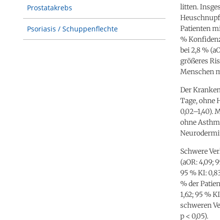
litten. Insg
Prostatakrebs
Heuschnupfen
Patienten mi
Psoriasis / Schuppenflechte
% Konfidenzi
bei 2,8 % (a
größeres Ris
Menschen mit
Der Kranken
Tage, ohne H
0,02–1,40).
ohne Asthma 
Neurodermit
Schwere Ver
(aOR: 4,09; 
95 % KI: 0,8
% der Patie
1,62; 95 % K
schweren Ver
p < 0,05).