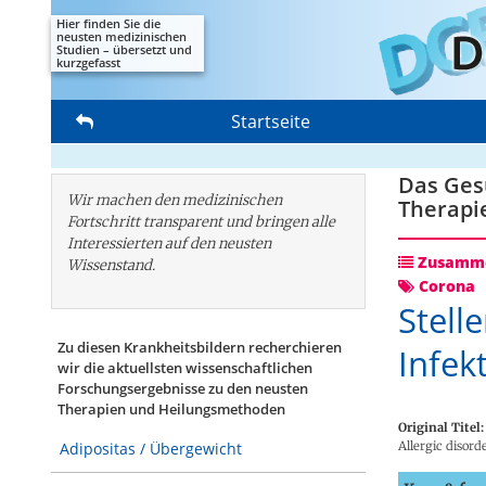
Hier finden Sie die
neusten medizinischen
Studien – übersetzt und
kurzgefasst
Startseite
Das Gesu
Wir machen den medizinischen
Therapi
Fortschritt transparent und bringen alle
Interessierten auf den neusten
Zusamme
Wissenstand.
Corona
Stell
Zu diesen Krankheitsbildern recherchieren
Infek
wir die aktuellsten wissenschaftlichen
Forschungs­ergebnisse zu den neusten
Therapien und Heilungsmethoden
Original Titel:
Allergic disord
Adipositas / Übergewicht