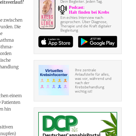
Dein Begleiter. Jeden Tag.
eitsverlauf?
Ein echtes Interview nach­
ie zwischen
gesprochen. Über Diagnose,
Therapie und die Kraft digitaler
wurden. Die
Begleitung
ie
 Asthma
Asthma-
worden
nische
ehandlung
Ihre zentrale
Anlaufstelle für alles,
was vor, während und
nach der
Krebsbehandlung
wichtig ist!
schen einem
 Patienten
en hin
sitiven
hnupfen)