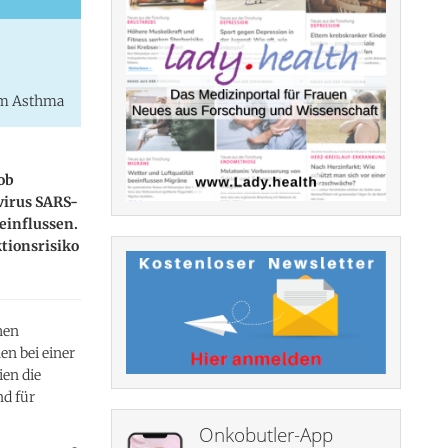
hem Asthma
ob
virus SARS-
einflussen.
tionsrisiko
hen
n bei einer
ien die
nd für
Onkobutler-App