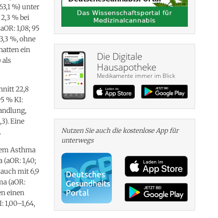
63,1 %) unter
 2,3 % bei
aOR: 1,08; 95
 3,3 %, ohne
hatten ein
Die Digitale
 als
Hausapotheke
Medikamente immer im Blick
nitt 22,8
95 % KI:
andlung,
3). Eine
Nutzen Sie auch die kosten­lose App für
.
unterwegs
chem Asthma
 (aOR: 1,40;
 auch mit 6,9
ma (aOR:
en einen
 1,00–1,64,