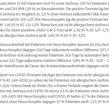
esamt litten 32 845 Patienten (14,9 %) unter Asthma, 138 743 Patienten (
 und 254 8591 (3,9 %) an Neurodermitis. Die positive Testrate lag bei
t Asthma im Vergleich zu 2,2 % ohne Asthma (adjustierte Odds Ratio 
ntervall KI: 1,01–1,17). Mit Heuschnupfen lag die positive Testrate bei
OR: 1,18; 95 % KI: 1,11–1,25). Menschen mit nicht-allergischem Asthma 
iko für einen positiven SARS-CoV-2-Test (aOR: 1,34; 95 % KI: 1,07–1,71)
 allergischem Asthma (aOR: 1,06; 95 % KI: 0 ,97–1,17).
hausaufenthalt bei Patienten mit Heuschnupfen dauerte im Durchsch
euschnupfen dagegen 21,8 Tage (adjustierte mittlere Differenz: 0,71; 
 Mit Asthma-Erkrankung waren Patienten 24,6 Tage in stationärer Beh
nur 22,1 Tage (adjustierte mittlere Differenz: 0,89; 95 % KI: −0,25 – 2,
is beeinflusste die Dauer des Krankenhausaufenthalts dagegen nicht
läufe von COVID-19 waren häufiger bei Patienten mit nicht-allergis
95 % KI: 1,69–10,52) zu sehen als bei Patienten mit allergischem Asthma
3–2,41). Unterschiede im Risiko für schwere Verläufe zeigten die Daten
nten mit Asthma und COVID-19 versus 4,5 % der Patienten ohne Asth
I: 1,01–2,67). Mit Heuschnupfen und COVID-19 hatten 4,7 % der Patient
lauf, ohne Heuschnupfen dagegen 3,7 % Patienten (aOR: 1,27; 95 % KI: