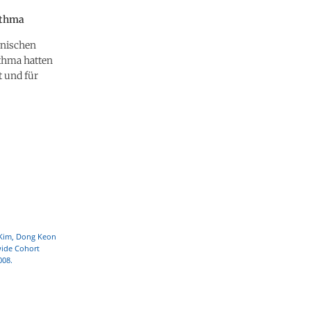
sthma
inischen
sthma hatten
t und für
 Kim, Dong Keon
wide Cohort
008.