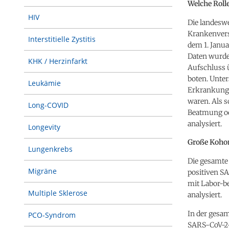
Welche Roll
HIV
Die landeswe
Krankenvers
Interstitielle Zystitis
dem 1. Janua
Daten wurde
KHK / Herzinfarkt
Aufschluss 
boten. Unter
Leukämie
Erkrankung w
waren. Als 
Long-COVID
Beatmung od
analysiert.
Longevity
Große Kohor
Lungenkrebs
Die gesamte
Migräne
positiven S
mit Labor-be
Multiple Sklerose
analysiert.
In der gesam
PCO-Syndrom
SARS-CoV-2-