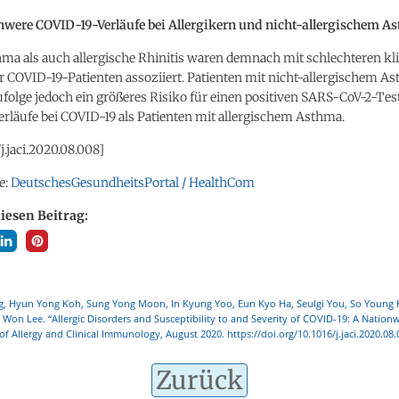
hwere COVID-19-Verläufe bei Allergikern und nicht-allergischem A
ma als auch allergische Rhinitis waren demnach mit schlechteren kl
r COVID-19-Patienten assoziiert. Patienten mit nicht-allergischem A
folge jedoch ein größeres Risiko für einen positiven SARS-CoV-2-Tes
rläufe bei COVID-19 als Patienten mit allergischem Asthma.
/j.jaci.2020.08.008]
e:
DeutschesGesundheitsPortal / HealthCom
diesen Beitrag:
g, Hyun Yong Koh, Sung Yong Moon, In Kyung Yoo, Eun Kyo Ha, Seulgi You, So Young
Won Lee. “Allergic Disorders and Susceptibility to and Severity of COVID-19: A Nation
 of Allergy and Clinical Immunology, August 2020. https://doi.org/10.1016/j.jaci.2020.08.
Zurück