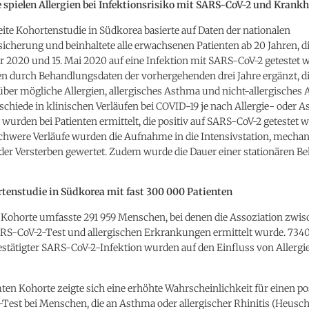
e spielen Allergien bei Infektionsrisiko mit SARS-CoV-2 und Krankh
ite Kohortenstudie in Südkorea basierte auf Daten der nationalen
icherung und beinhaltete alle erwachsenen Patienten ab 20 Jahren, d
r 2020 und 15. Mai 2020 auf eine Infektion mit SARS-CoV-2 getestet 
n durch Behandlungsdaten der vorhergehenden drei Jahre ergänzt, d
über mögliche Allergien, allergisches Asthma und nicht-allergisches
schiede in klinischen Verläufen bei COVID-19 je nach Allergie- oder 
urden bei Patienten ermittelt, die positiv auf SARS-CoV-2 getestet 
schwere Verläufe wurden die Aufnahme in die Intensivstation, mecha
er Versterben gewertet. Zudem wurde die Dauer einer stationären B
tenstudie in Südkorea mit fast 300 000 Patienten
 Kohorte umfasste 291 959 Menschen, bei denen die Assoziation zwi
ARS-CoV-2-Test und allergischen Erkrankungen ermittelt wurde. 7340
stätigter SARS-CoV-2-Infektion wurden auf den Einfluss von Allergi
ten Kohorte zeigte sich eine erhöhte Wahrscheinlichkeit für einen po
Test bei Menschen, die an Asthma oder allergischer Rhinitis (Heusc