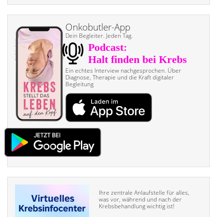
Onkobutler-App
Dein Begleiter. Jeden Tag.
Ein echtes Interview nach­gesprochen. Über
Diagnose, Therapie und die Kraft digitaler
Begleitung
Ihre zentrale Anlaufstelle für alles,
was vor, während und nach der
Krebsbehandlung wichtig ist!