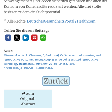
Schwangerschaft sind jedoch sicherlich gefährlich und auch der
Konsum von Koffein sollte reduziert werden. Alle drei Stoffe
besitzen zudem ein Suchtpotential.
©
Alle Rechte:
DeutschesGesundheitsPortal / HealthCom
Teilen Sie diesen Beitrag:
Autor:
Mínguez-Alarcón L, Chavarro JE, Gaskins AJ. Caffeine, alcohol, smoking, and
reproductive outcomes among couples undergoing assisted reproductive
technology treatments.
Fertil Steril
. 2018;110(4):587-592.
doi:10.1016/J.FERTNSTERT.2018.05.026.
Zurück
zum
Original-
Abstract