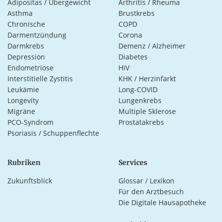
Adipositas / Übergewicht
Arthritis / Rheuma
Asthma
Brustkrebs
Chronische
COPD
Darmentzündung
Corona
Darmkrebs
Demenz / Alzheimer
Depression
Diabetes
Endometriose
HIV
Interstitielle Zystitis
KHK / Herzinfarkt
Leukämie
Long-COVID
Longevity
Lungenkrebs
Migräne
Multiple Sklerose
PCO-Syndrom
Prostatakrebs
Psoriasis / Schuppenflechte
Rubriken
Services
Zukunftsblick
Glossar / Lexikon
Für den Arztbesuch
Die Digitale Hausapotheke