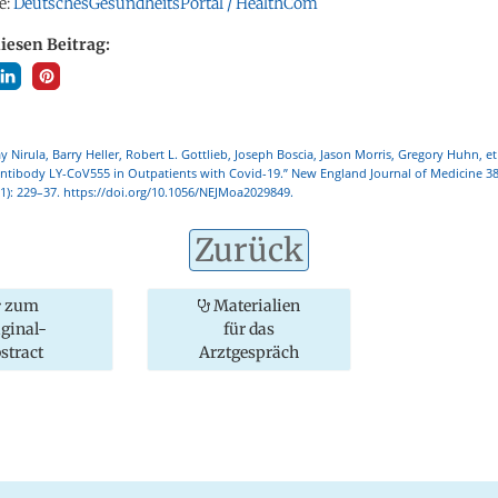
e:
DeutschesGesundheitsPortal / HealthCom
diesen Beitrag:
y Nirula, Barry Heller, Robert L. Gottlieb, Joseph Boscia, Jason Morris, Gregory Huhn, e
Antibody LY-CoV555 in Outpatients with Covid-19.” New England Journal of Medicine 38
21): 229–37. https://doi.org/10.1056/NEJMoa2029849.
Zurück
zum
Materialien
iginal-
für das
stract
Arztgespräch