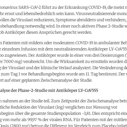
ronavirus SARS-CoV-2 führt zu der Erkrankung COVID-19, die meist mi
hr ernst und lebensbedrohlich sein kann. Virusneutralisierende mon
ollen die Viruslast reduzieren, Symptome abmildern und verhindern, 
behandlung notwendig wird. In einer noch aktiven Phase 2-Studie 
 ob Antikörper diesen Ansprüchen gerecht werden.
 Patienten mit mildem oder moderatem COVID-19 in ambulanter Be
er einzelnen Infusion mit dem neutralisierenden Antikörper LY-CoV55
bo zugewiesen. Der Antikörper wurde in einer von drei Dosierungen 
r 7000 mg) verabreicht. Um die Wirksamkeit zu ermitteln wurden d
der Viruslast und der klinische Verlauf analysiert. Die Veränderung d
h zum Tag 1 vor Behandlungsbeginn wurde am 11. Tag bestimmt. Der 
ert auf einer geplanten Zwischenanalyse der Studie.
lyse der Phase-2-Studie mit Antikörper LY-CoV555
n nahmen an der Studie teil. Zum Zeitpunkt der Zwischenanalyse betr
liche Reduktion der Viruslast (log) verglichen zur Messung vor
eginn über die gesamte Studienpopulation -3,81. Dies entspricht ein
 von mehr als 99,97 % der viralen RNA. Für Patienten mit der mittle
osis (2800 mg) betrug die Differenz im Vergleich zum Placebo (relat