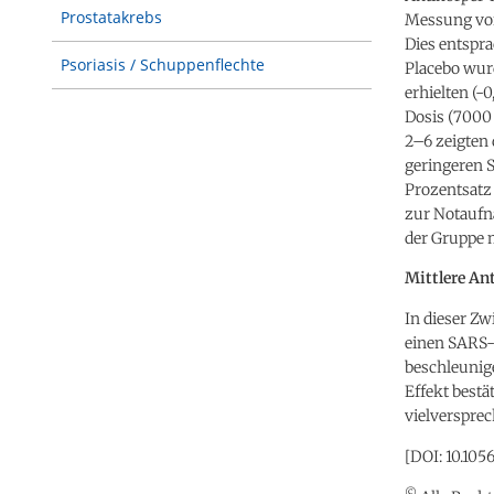
Prostatakrebs
Messung vor 
Dies entspra
Psoriasis / Schuppenflechte
Placebo wurd
erhielten (-0
Dosis (7000 
2–6 zeigten 
geringeren 
Prozentsatz
zur Notaufn
der Gruppe 
Mittlere An
In dieser Z
einen SARS-
beschleunige
Effekt bestä
vielverspre
[DOI: 10.10
©