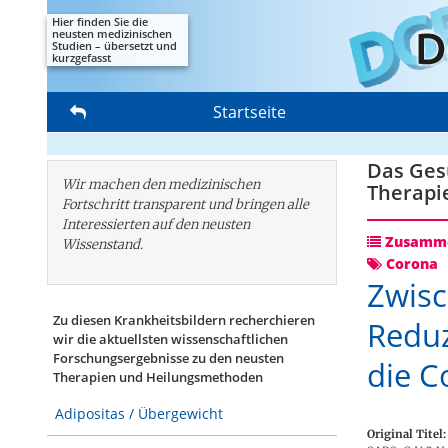
Hier finden Sie die
neusten medizinischen
Studien – übersetzt und
kurzgefasst
Startseite
Das Gesu
Wir machen den medizinischen
Therapi
Fortschritt transparent und bringen alle
Interessierten auf den neusten
Zusamme
Wissenstand.
Corona
Zwisc
Zu diesen Krankheitsbildern recherchieren
Reduz
wir die aktuellsten wissenschaftlichen
Forschungs­ergebnisse zu den neusten
die C
Therapien und Heilungsmethoden
Adipositas / Übergewicht
Original Titel: