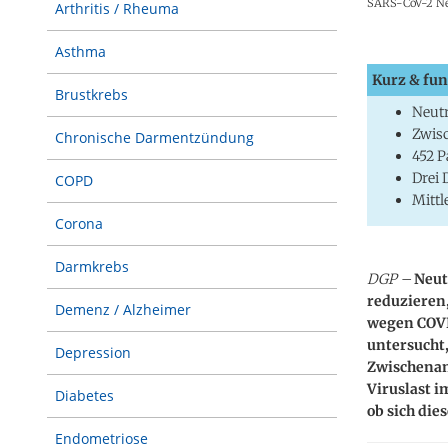
SARS-CoV-2 Neu
Arthritis / Rheuma
Asthma
Kurz & fun
Brustkrebs
Neutr
Zwisc
Chronische Darmentzündung
452 P
Drei 
COPD
Mittl
Corona
Darmkrebs
DGP –
Neut
reduzieren
Demenz / Alzheimer
wegen COVI
untersucht,
Depression
Zwischenana
Viruslast i
Diabetes
ob sich die
Endometriose