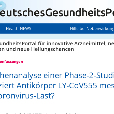
Health-NEWS
Hilfe bei Nebenwirkun
ndheitsPortal für innovative Arzneimittel, n
en und neue Heilungschancen
nfassungen
henanalyse einer Phase-2-Studi
iert Antikörper LY-CoV555 me
oronvirus-Last?