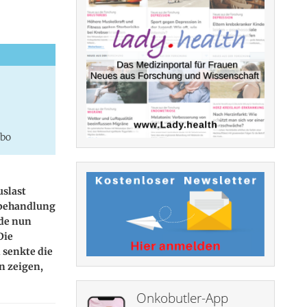
ebo
uslast
sbehandlung
rde nun
Die
 senkte die
n zeigen,
Onkobutler-App