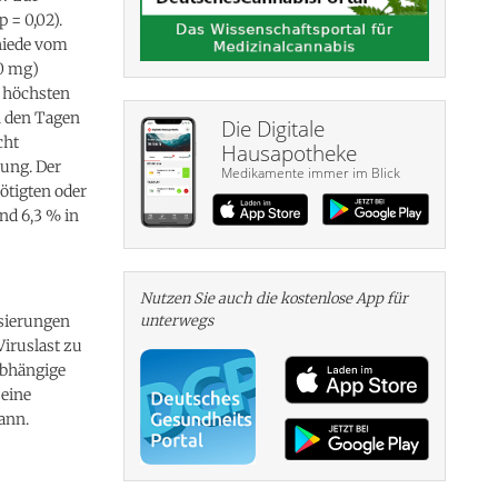
 = 0,02).
chiede vom
00 mg)
er höchsten
An den Tagen
Die Digitale
cht
Hausapotheke
lung. Der
Medikamente immer im Blick
ötigten oder
nd 6,3 % in
Nutzen Sie auch die kosten­lose App für
osierungen
unterwegs
iruslast zu
abhängige
 eine
ann.