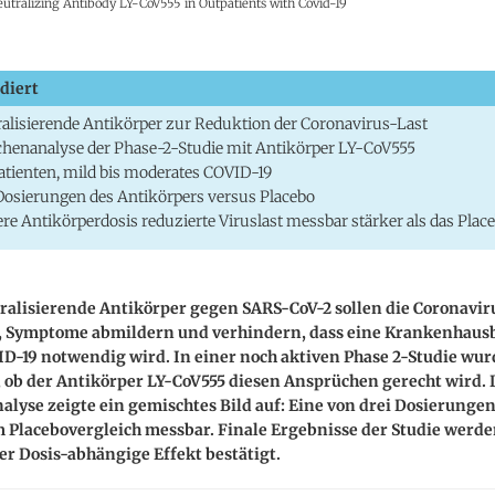
tralizing Antibody LY-CoV555 in Outpatients with Covid-19
diert
alisierende Antikörper zur Reduktion der Coronavirus-Last
henanalyse der Phase-2-Studie mit Antikörper LY-CoV555
atienten, mild bis moderates COVID-19
Dosierungen des Antikörpers versus Placebo
ere Antikörperdosis reduzierte Viruslast messbar stärker als das Plac
ralisierende Antikörper gegen SARS-CoV-2 sollen die Coronavir
, Symptome abmildern und verhindern, dass eine Krankenhau
D-19 notwendig wird. In einer noch aktiven Phase 2-Studie wu
 ob der Antikörper LY-CoV555 diesen Ansprüchen gerecht wird. 
lyse zeigte ein gemischtes Bild auf: Eine von drei Dosierungen
m Placebovergleich messbar. Finale Ergebnisse der Studie werde
ser Dosis-abhängige Effekt bestätigt.