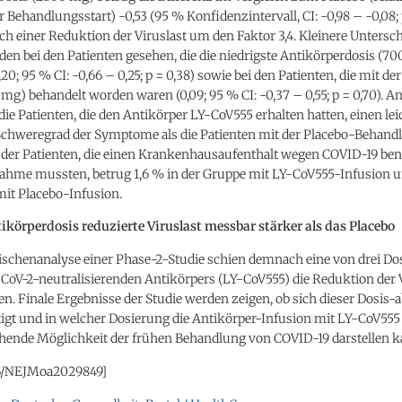
Behandlungsstart) -0,53 (95 % Konfidenzintervall, CI: -0,98 – -0,08; p
ch einer Reduktion der Viruslast um den Faktor 3,4. Kleinere Unters
en bei den Patienten gesehen, die die niedrigste Antikörperdosis (7
,20; 95 % CI: -0,66 – 0,25; p = 0,38) sowie bei den Patienten, die mit d
mg) behandelt worden waren (0,09; 95 % CI: -0,37 – 0,55; p = 0,70). 
die Patienten, die den Antikörper LY-CoV555 erhalten hatten, einen lei
Schweregrad der Symptome als die Patienten mit der Placebo-Behand
 der Patienten, die einen Krankenhausaufenthalt wegen COVID-19 ben
ahme mussten, betrug 1,6 % in der Gruppe mit LY-CoV555-Infusion u
mit Placebo-Infusion.
tikörperdosis reduzierte Viruslast messbar stärker als das Placebo
wischenanalyse einer Phase-2-Studie schien demnach eine von drei D
CoV-2-neutralisierenden Antikörpers (LY-CoV555) die Reduktion der V
n. Finale Ergebnisse der Studie werden zeigen, ob sich dieser Dosis-
tigt und in welcher Dosierung die Antikörper-Infusion mit LY-CoV555
chende Möglichkeit der frühen Behandlung von COVID-19 darstellen k
56/NEJMoa2029849]