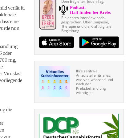
Dein Begleiter. Jeden Tag.
ld verläuft,
oklonale
Ein echtes Interview nach­
dass eine
gesprochen. Über Diagnose,
Therapie und die Kraft digitaler
wurde nun
Begleitung
handlung
5 oder
(700 mg,
ie
Ihre zentrale
er Viruslast
Anlaufstelle für alles,
was vor, während und
vorliegende
nach der
Krebsbehandlung
wichtig ist!
ug die
er
ren
iv zur