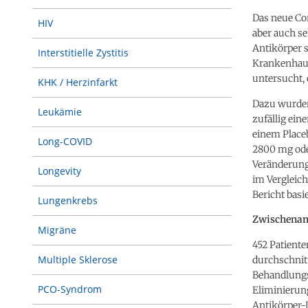
Das neue Co
HIV
aber auch se
Antikörper s
Interstitielle Zystitis
Krankenhaus
untersucht,
KHK / Herzinfarkt
Dazu wurden
Leukämie
zufällig ein
einem Place
Long-COVID
2800 mg ode
Veränderung 
Longevity
im Vergleic
Bericht basi
Lungenkrebs
Zwischenana
Migräne
452 Patiente
Multiple Sklerose
durchschnitt
Behandlungsb
PCO-Syndrom
Eliminierung
Antikörper-D