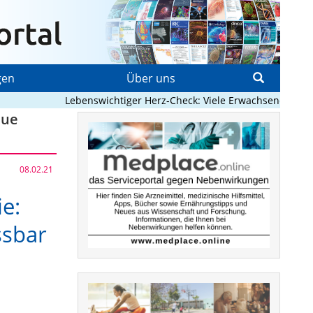
gen
Über uns
Lebenswichtiger Herz-Check: Viele Erwachsene mit ange
eue
08.02.21
e:
ssbar