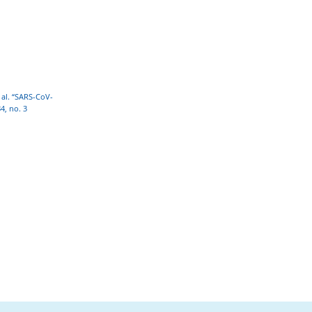
t al. “SARS-CoV-
4, no. 3