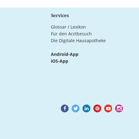
Services
Glossar / Lexikon
Für den Arztbesuch
Die Digitale Hausapotheke
Android-App
iOS-App
Goto
Goto
Goto
Goto
Goto
Goto
Facebook
Twitter
LinkedIn
Pinterest
Youtube
Instagram