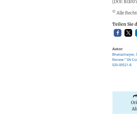
[DOI: 10.10
©
Alle Recht
Teilen Sie 
Autor:
Bhattacharjee,
Review.” SN Com
020-00521-8.
Or
Ab