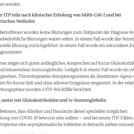
en werden.
er ITP teils nach klinischer Erholung von SARS-CoV-2 und bei
ischen Verläufen
 Betroffenen wurden keine Blutungen zum Zeitpunkt der Diagnose fest
nsbedrohliche Blutungen waren selten. In einem Fall wurde das Verst
anielle Blutung zurückgeführt. In einem Fall wurde ein sekundäres E
gnostiziert.
ise zeigte sich gutes anfängliches Ansprechen auf kurze Glukokorti
nd intravenöses Immunglobulin. Lediglich in einem Fall wurde ein v
gesehen. Thrombopoietin-Rezeptoragonisten als Zweitlinien-Agens
en für kurze Zeit und ohne adverse Ereignisse eingesetzt. In der rela
tungsphase wurden 4 ITP-Rückfälle berichtet.
 meist mit Glukokortikoiden und iv-Immunglobulin
betonen, dass Kliniker und Hausärzte dieser speziellen möglichen
kung von COVID-19 bewusst sein sollten – und bei neuen ITP-Fällen
mptome eine asymptomatische Infektion in Betracht ziehen müssen