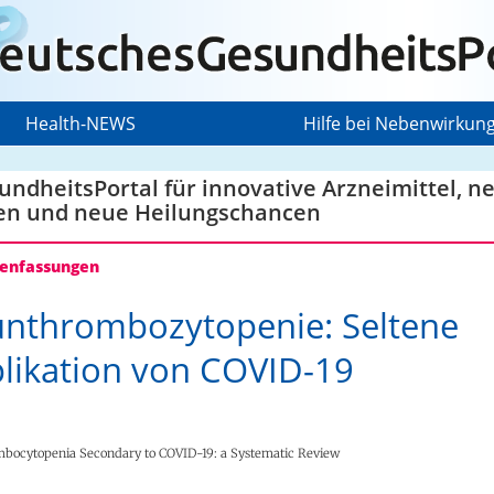
Health-NEWS
Hilfe bei Nebenwirkun
ndheitsPortal für innovative Arzneimittel, n
en und neue Heilungschancen
nfassungen
nthrombozytopenie: Seltene
ikation von COVID-19
ocytopenia Secondary to COVID-19: a Systematic Review