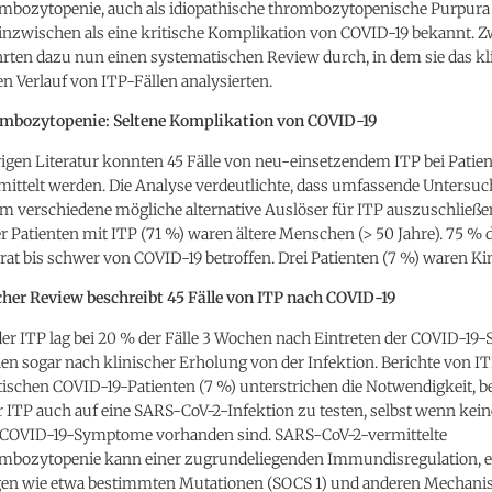
ozytopenie, auch als idiopathische thrombozytopenische Purpura 
 inzwischen als eine kritische Komplikation von COVID-19 bekannt. Z
hrten dazu nun einen systematischen Review durch, in dem sie das kl
en Verlauf von ITP-Fällen analysierten.
bozytopenie: Seltene Komplikation von COVID-19
rigen Literatur konnten 45 Fälle von neu-einsetzendem ITP bei Patie
mittelt werden. Die Analyse verdeutlichte, dass umfassende Untersu
um verschiedene mögliche alternative Auslöser für ITP auszuschließen
 Patienten mit ITP (71 %) waren ältere Menschen (> 50 Jahre). 75 % d
t bis schwer von COVID-19 betroffen. Drei Patienten (7 %) waren Ki
her Review beschreibt 45 Fälle von ITP nach COVID-19
der ITP lag bei 20 % der Fälle 3 Wochen nach Eintreten der COVID-1
llen sogar nach klinischer Erholung von der Infektion. Berichte von IT
schen COVID-19-Patienten (7 %) unterstrichen die Notwendigkeit, b
 ITP auch auf eine SARS-CoV-2-Infektion zu testen, selbst wenn kein
 COVID-19-Symptome vorhanden sind. SARS-CoV-2-vermittelte
ozytopenie kann einer zugrundeliegenden Immundisregulation, e
en wie etwa bestimmten Mutationen (SOCS 1) und anderen Mechan