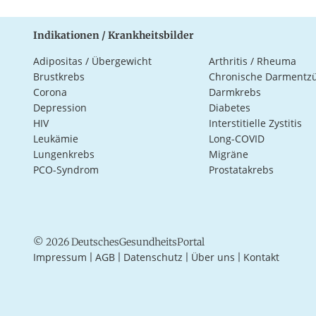
Indikationen / Krankheitsbilder
Adipositas / Übergewicht
Arthritis / Rheuma
Brustkrebs
Chronische Darmentz
Corona
Darmkrebs
Depression
Diabetes
HIV
Interstitielle Zystitis
Leukämie
Long-COVID
Lungenkrebs
Migräne
PCO-Syndrom
Prostatakrebs
© 2026 DeutschesGesundheitsPortal
Impressum
AGB
Datenschutz
Über uns
Kontakt
|
|
|
|