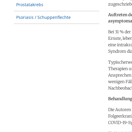
zugeschrieb
Prostatakrebs
Auftreten d
Psoriasis / Schuppenflechte
asymptomat
Bei 31 % der
Ernste, lebe
eine intrakr
Syndrom dia
Typischerwe
Therapien u
Ansprechen 
wenigen Fäll
Nachbeobach
Behandlung
Die Autoren 
Folgeerkran
COVID-19-Sy