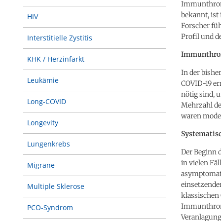
Immunthromb
bekannt, ist
HIV
Forscher fü
Profil und d
Interstitielle Zystitis
Immunthrom
KHK / Herzinfarkt
In der bishe
Leukämie
COVID-19 er
nötig sind, 
Long-COVID
Mehrzahl der
waren modera
Longevity
Systematisc
Lungenkrebs
Der Beginn 
in vielen Fä
Migräne
asymptomati
einsetzender
Multiple Sklerose
klassischen
Immunthromb
PCO-Syndrom
Veranlagung