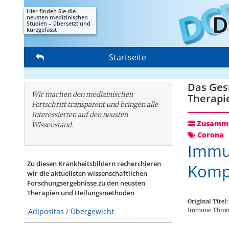
Hier finden Sie die
neusten medizinischen
Studien – übersetzt und
kurzgefasst
Startseite
Das Gesu
Wir machen den medizinischen
Therapi
Fortschritt transparent und bringen alle
Interessierten auf den neusten
Zusamme
Wissenstand.
Corona
Immu
Zu diesen Krankheitsbildern recherchieren
Kompl
wir die aktuellsten wissenschaftlichen
Forschungs­ergebnisse zu den neusten
Therapien und Heilungsmethoden
Original Titel:
Immune Thromb
Adipositas / Übergewicht