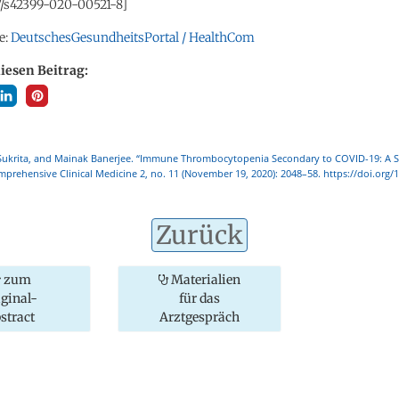
07/s42399-020-00521-8]
e:
DeutschesGesundheitsPortal / HealthCom
diesen Beitrag:
 Sukrita, and Mainak Banerjee. “Immune Thrombocytopenia Secondary to COVID-19: A S
prehensive Clinical Medicine 2, no. 11 (November 19, 2020): 2048–58. https://doi.org/
Zurück
zum
Materialien
iginal-
für das
stract
Arztgespräch