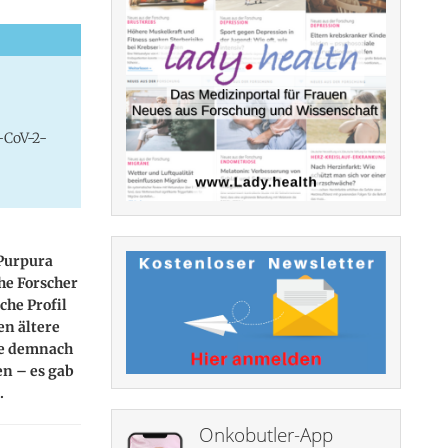
-CoV-2-
Purpura
che Forscher
che Profil
en ältere
lte demnach
n – es gab
.
Onkobutler-App