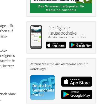
gestellt.
Die Digitale
erben auf
Hausapotheke
vans-
Medikamente immer im Blick
koid-
erzögertes
 wurden in
Nutzen Sie auch die kosten­lose App für
tiv kurzen
unterwegs
 auch ohne
.