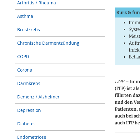
Arthritis / Rheuma
Kurz & fun
Asthma
Immu
Syste
Brustkrebs
Meist
Chronische Darmentzündung
Auftr
Infek
COPD
Beha
Corona
DGP –
Immu
Darmkrebs
(ITP) ist a
führten daz
Demenz / Alzheimer
und den Ver
Patienten, 
Depression
auch bei s
auch ITP b
Diabetes
Endometriose