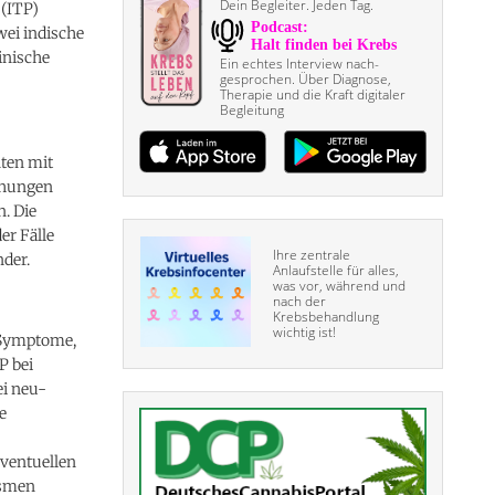
Dein Begleiter. Jeden Tag.
(ITP)
wei indische
inische
Ein echtes Interview nach­
gesprochen. Über Diagnose,
Therapie und die Kraft digitaler
Begleitung
nten mit
chungen
. Die
er Fälle
Ihre zentrale
nder.
Anlaufstelle für alles,
was vor, während und
nach der
Krebsbehandlung
wichtig ist!
9-Symptome,
P bei
ei neu-
e
ventuellen
ismen