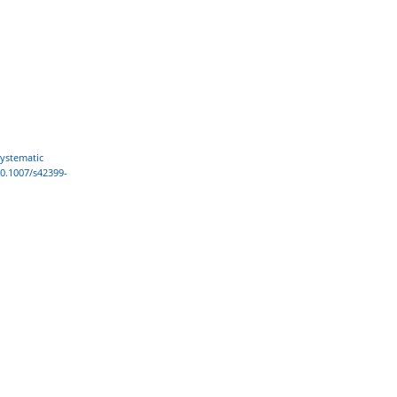
ystematic
10.1007/s42399-