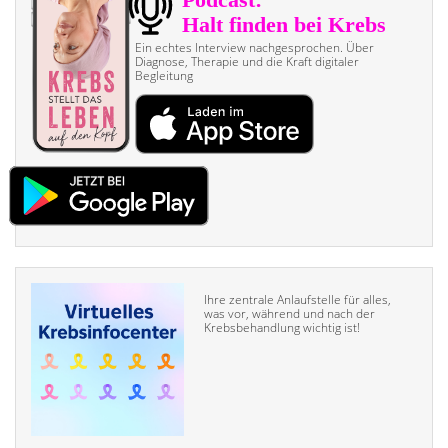
Ein echtes Interview nach­gesprochen. Über
Diagnose, Therapie und die Kraft digitaler
Begleitung
Ihre zentrale Anlaufstelle für alles,
was vor, während und nach der
Krebsbehandlung wichtig ist!