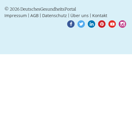
© 2026 DeutschesGesundheitsPortal
Impressum
AGB
Datenschutz
Über uns
Kontakt
|
|
|
|
Goto
Goto
Goto
Goto
Goto
Goto
Facebook
Twitter
LinkedIn
Pinterest
Youtube
Instagra