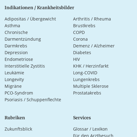
Indikationen / Krankheitsbilder
Adipositas / Übergewicht
Arthritis / Rheuma
Asthma
Brustkrebs
Chronische
COPD
Darmentzündung
Corona
Darmkrebs
Demenz / Alzheimer
Depression
Diabetes
Endometriose
HIV
Interstitielle Zystitis
KHK / Herzinfarkt
Leukämie
Long-COVID
Longevity
Lungenkrebs
Migräne
Multiple Sklerose
PCO-Syndrom
Prostatakrebs
Psoriasis / Schuppenflechte
Rubriken
Services
Zukunftsblick
Glossar / Lexikon
Für den Arztbesuch