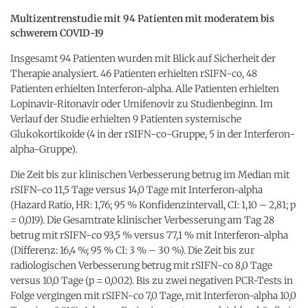
Multizentrenstudie mit 94 Patienten mit moderatem bis
schwerem COVID-19
Insgesamt 94 Patienten wurden mit Blick auf Sicherheit der
Therapie analysiert. 46 Patienten erhielten rSIFN-co, 48
Patienten erhielten Interferon-alpha. Alle Patienten erhielten
Lopinavir-Ritonavir oder Umifenovir zu Studienbeginn. Im
Verlauf der Studie erhielten 9 Patienten systemische
Glukokortikoide (4 in der rSIFN-co-Gruppe, 5 in der Interferon-
alpha-Gruppe).
Die Zeit bis zur klinischen Verbesserung betrug im Median mit
rSIFN-co 11,5 Tage versus 14,0 Tage mit Interferon-alpha
(Hazard Ratio, HR: 1,76; 95 % Konfidenzintervall, CI: 1,10 – 2,81; p
= 0,019). Die Gesamtrate klinischer Verbesserung am Tag 28
betrug mit rSIFN-co 93,5 % versus 77,1 % mit Interferon-alpha
(Differenz: 16,4 %; 95 % CI: 3 % – 30 %). Die Zeit bis zur
radiologischen Verbesserung betrug mit rSIFN-co 8,0 Tage
versus 10,0 Tage (p = 0,002). Bis zu zwei negativen PCR-Tests in
Folge vergingen mit rSIFN-co 7,0 Tage, mit Interferon-alpha 10,0