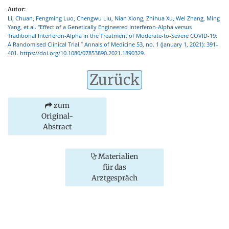
Autor:
Li, Chuan, Fengming Luo, Chengwu Liu, Nian Xiong, Zhihua Xu, Wei Zhang, Ming
Yang, et al. “Effect of a Genetically Engineered Interferon-Alpha versus
Traditional Interferon-Alpha in the Treatment of Moderate-to-Severe COVID-19:
A Randomised Clinical Trial.” Annals of Medicine 53, no. 1 (January 1, 2021): 391–
401. https://doi.org/10.1080/07853890.2021.1890329.
Zurück
zum
Original-
Abstract
Materialien
für das
Arztgespräch