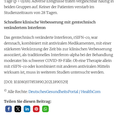
Tage (p = 0,018). Adverse Ereignisse traten vergleichbar häufig in
beiden Gruppen auf. Keiner der Patienten verstarb im
Studienzeitraum von 28 Tagen.
Schnellere klinische Verbesserung mit gentechnisch
verändertem Interferon
Das gentechnisch veränderte Interferon, rSIFN-co, war
demnach, kombiniert mit antiviralen Medikamenten, mit einer
stärkeren Verkürzung der Zeit bis zur klinischen Verbesserung
assoziiert, als traditionelles Interferon-alpha bei der Behandlung
moderater bis schwerer COVID-19-Fälle. Ob eine Therapie allein
mit rSIFN-co oder kombiniert mit anderen antiviralen Mitteln
wirksam ist, muss in weiteren Studien untersucht werden.
[DOI: 10.1080/07853890.2021.1890329]
©
Alle Rechte:
DeutschesGesundheitsPortal / HealthCom
Teilen Sie diesen Beitrag: