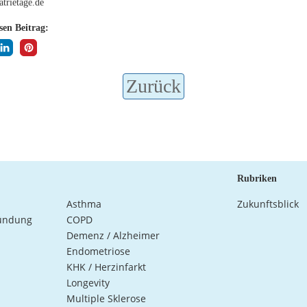
trietage.de
esen Beitrag:
Zurück
Rubriken
Asthma
Zukunftsblick
ündung
COPD
Demenz / Alzheimer
Endometriose
KHK / Herzinfarkt
Longevity
Multiple Sklerose