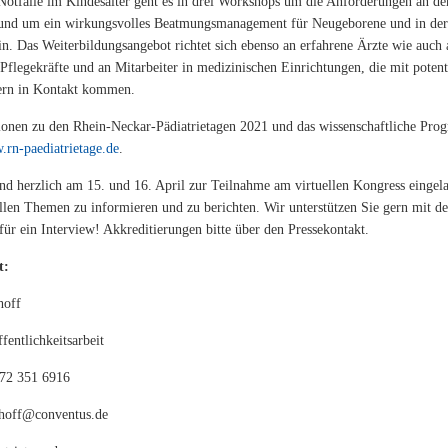
Notfälle im Kindesalter geht es in drei Workshops um die Anforderungen an den
nd um ein wirkungsvolles Beatmungsmanagement für Neugeborene und in der 
in. Das Weiterbildungsangebot richtet sich ebenso an erfahrene Ärzte wie auch 
Pflegekräfte und an Mitarbeiter in medizinischen Einrichtungen, die mit potenti
ern in Kontakt kommen.
ionen zu den Rhein-Neckar-Pädiatrietagen 2021 und das wissenschaftliche Pro
rn-paediatrietage.de
.
sind herzlich am 15. und 16. April zur Teilnahme am virtuellen Kongress eingel
ellen Themen zu informieren und zu berichten. Wir unterstützen Sie gern mit d
ür ein Interview! Akkreditierungen bitte über den Pressekontakt.
t:
hoff
fentlichkeitsarbeit
172 351 6916
nhoff@conventus.de