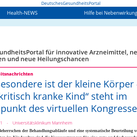
Health-NEWS
Hilfe bei Nebenwirkun
ndheitsPortal für innovative Arzneimittel, n
en und neue Heilungschancen
itsnachrichten
esondere ist der kleine Körper 
kritisch kranke Kind“ steht im
lpunkt des virtuellen Kongress
21
-
Universitätsklinikum Mannheim
 Beherrschen der Behandlungsabläufe und eine systematische Beurteilung 