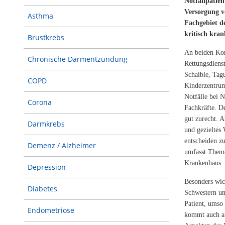
Notfallpatien
Versorgung v
Asthma
Fachgebiet d
kritisch kra
Brustkrebs
An beiden Kon
Chronische Darmentzündung
Rettungsdiens
Schaible, Tag
COPD
Kinderzentrum
Notfälle bei 
Corona
Fachkräfte. D
gut zurecht. A
Darmkrebs
und gezieltes
entscheiden z
Demenz / Alzheimer
umfasst Theme
Krankenhaus.
Depression
Besonders wich
Diabetes
Schwestern un
Patient, umso 
Endometriose
kommt auch au