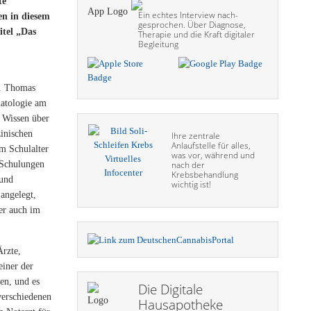
te
Ein echtes Interview nach­
en in diesem
gesprochen. Über Diagnose,
itel „Das
Therapie und die Kraft digitaler
Begleitung
r. Thomas
natologie am
Wissen über
inischen
Ihre zentrale
Anlaufstelle für alles,
m Schulalter
was vor, während und
e Schulungen
nach der
Krebsbehandlung
 und
wichtig ist!
angelegt,
er auch im
Ärzte,
einer der
en, und es
Die Digitale
verschiedenen
Hausapotheke