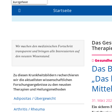
kurzgefasst
Startseite
Das Gesu
Wir machen den medizinischen Fortschritt
Therapi
transparent und bringen alle Interessierten auf
den neusten Wissenstand.
Gesundhe
Das B
Zu diesen Krankheitsbildern recherchieren
„Das 
wir die aktuellsten wissenschaftlichen
Forschungs­ergebnisse zu den neusten
Mitte
Therapien und Heilungsmethoden
Adipositas / Übergewicht
31. März 20
Ein sicheres
Arthritis / Rheuma