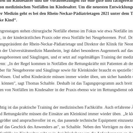
ten im Kindesalter sind die Voraussetzungen für eine gute und fachgerech
on medizinischen Notfällen im Kindesalter. Um die neuesten Entwicklung
er Medizin geht es bei den Rhein-Neckar-Pädiatrietagen 2021 unter dem T
nke Kind“.
gresstagen stehen chirurgische Notfälle ebenso im Fokus wie etwa Notfälle im
t, in der kinderärztlichen Praxis oder etwa Notfälle bei Neugeborenen. Prof. D
ungspräsident der Rhein-Neckar-Pädiatrietage und Direktor der Klinik für Neo
 der Universitätsmedizin Mannheim, legt dabei besonderes Augenmerk auf das 
Neugeborenen und Säuglingen, und er setzt auf regelmäßiges Training der mediz
enn: „In der Regel kommen in Notfällen die Rettungskräfte mit Patienten ab de
ber für Neugeborene und Säuglinge sowie für Kleinkinder braucht es speziell
 Wissen. Und selbst Kinderärzte müssen immer wieder üben, um sicher handeln
u können“, sagt Thomas Schaible. Deshalb ist das Tagungsprogramm auch breit 
n von Notfällen im Kindesalter in der Praxis ebenso wie im Rettungsdienst od
tig ist das praktische Training der medizinischen Fachkräfte. Auch erfahrene 
d Rettungskräfte müssen die Einsätze am Kleinkind immer wieder üben. „Je kl
größer und anspruchsvoller ist es, das passende technische Equipment einzusetz
f das Geschick des Anwenders an“, so Schaible. Neben den Vorträgen zu den 