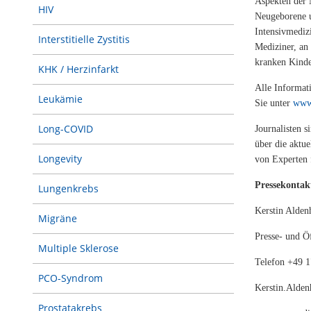
Aspekten der 
HIV
Neugeborene u
Intensivmediz
Interstitielle Zystitis
Mediziner, an 
kranken Kind
KHK / Herzinfarkt
Alle Informat
Leukämie
Sie unter
www.
Long-COVID
Journalisten 
über die aktu
Longevity
von Experten f
Pressekontak
Lungenkrebs
Kerstin Alden
Migräne
Presse- und Öf
Multiple Sklerose
Telefon +49 
PCO-Syndrom
Kerstin.Alde
Prostatakrebs