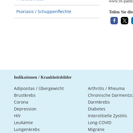
www.rn-paedia
Psoriasis / Schuppenflechte
Teilen Sie di
Indikationen / Krankheitsbilder
Adipositas / Übergewicht
Arthritis / Rheuma
Brustkrebs
Chronische Darmentz
Corona
Darmkrebs
Depression
Diabetes
HIV
Interstitielle Zystitis
Leukämie
Long-COVID
Lungenkrebs
Migräne