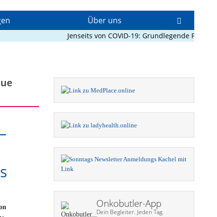
gen
Über uns
Jenseits von COVID-19: Grundlegende Prinzipien
eue
–
es
Onkobutler-App
von
Dein Begleiter. Jeden Tag.