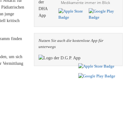
 Notarzt für
Medikamente immer im Blick
Pädiatrischen
an junge
ell kritisch
gramm finden
Nutzen Sie auch die kosten­lose App für
unterwegs
aden, um sich
er Vermittlung