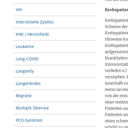
HIV
Krebspatie
Krebspatient
Interstitielle Zystitis
Schwere der
Krebspatien
KHK / Herzinfarkt
Hinweise ko
Krebspatien
Leukämie
aufgenommen
Krankheitsve
Long-COVID
Intensivstat
verliefen 4,
Longevity
verstarben. 
innerhalb vo
Lungenkrebs
wenn sie ei
Migräne
von der ents
einer weiter
Multiple Sklerose
Patienten au
Patienten an
PCO-Syndrom
einen schwer
erhöht zu se