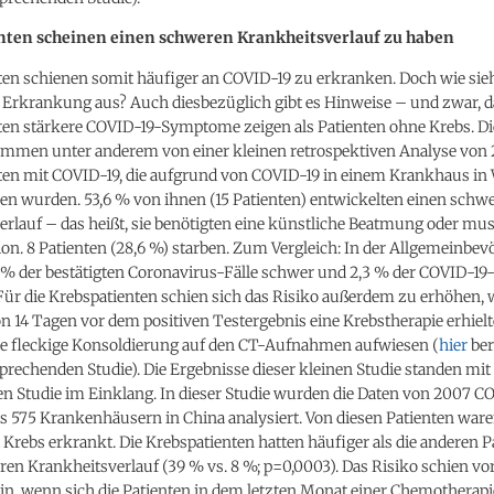
nten scheinen einen schweren Krankheitsverlauf zu haben
en schienen somit häufiger an COVID-19 zu erkranken. Doch wie sieh
 Erkrankung aus? Auch diesbezüglich gibt es Hinweise – und zwar, d
ten stärkere COVID-19-Symptome zeigen als Patienten ohne Krebs. Di
mmen unter anderem von einer kleinen retrospektiven Analyse von 
ten mit COVID-19, die aufgrund von COVID-19 in einem Krankhaus i
 wurden. 53,6 % von ihnen (15 Patienten) entwickelten einen schw
rlauf – das heißt, sie benötigten eine künstliche Beatmung oder mus
ion. 8 Patienten (28,6 %) starben. Zum Vergleich: In der Allgemeinbe
7 % der bestätigten Coronavirus-Fälle schwer und 2,3 % der COVID-19
Für die Krebspatienten schien sich das Risiko außerdem zu erhöhen, 
n 14 Tagen vor dem positiven Testergebnis eine Krebstherapie erhiel
ne fleckige Konsoldierung auf den CT-Aufnahmen aufwiesen (
hier
ber
prechenden Studie). Die Ergebnisse dieser kleinen Studie standen mi
en Studie im Einklang. In dieser Studie wurden die Daten von 2007 C
s 575 Krankenhäusern in China analysiert. Von diesen Patienten ware
 Krebs erkrankt. Die Krebspatienten hatten häufiger als die anderen P
en Krankheitsverlauf (39 % vs. 8 %; p=0,0003). Das Risiko schien vo
in, wenn sich die Patienten in dem letzten Monat einer Chemotherapi