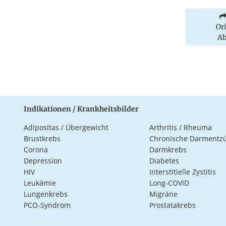
Or
Ab
Indikationen / Krankheitsbilder
Adipositas / Übergewicht
Arthritis / Rheuma
Brustkrebs
Chronische Darmentz
Corona
Darmkrebs
Depression
Diabetes
HIV
Interstitielle Zystitis
Leukämie
Long-COVID
Lungenkrebs
Migräne
PCO-Syndrom
Prostatakrebs