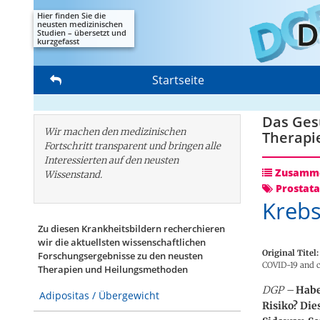
Hier finden Sie die
neusten medizinischen
Studien – übersetzt und
kurzgefasst
Startseite
Das Gesu
Wir machen den medizinischen
Therapi
Fortschritt transparent und bringen alle
Interessierten auf den neusten
Zusamme
Wissenstand.
Prostata
Krebs
Zu diesen Krankheitsbildern recherchieren
wir die aktuellsten wissenschaftlichen
Original Titel:
Forschungs­ergebnisse zu den neusten
COVID-19 and c
Therapien und Heilungsmethoden
DGP –
Habe
Adipositas / Übergewicht
Risiko? Die