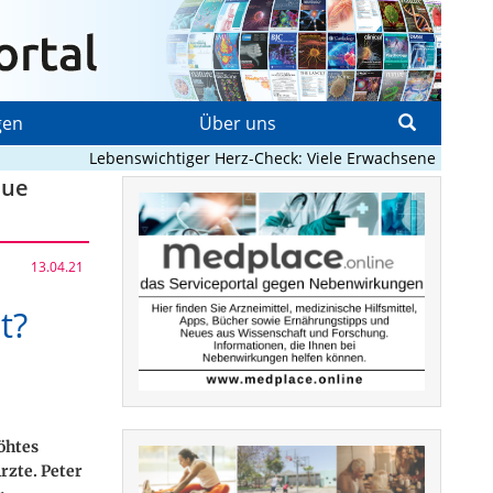
gen
Über uns
Lebenswichtiger Herz-Check: Viele Erwachsene mit angebo
eue
13.04.21
t?
öhtes
rzte. Peter