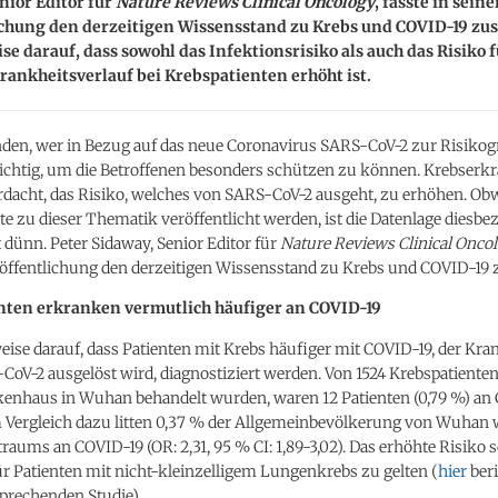
nior Editor für
Nature Reviews Clinical Oncology
, fasste in seine
ichung den derzeitigen Wissensstand zu Krebs und COVID-19 z
se darauf, dass sowohl das Infektionsrisiko als auch das Risiko 
ankheitsverlauf bei Krebspatienten erhöht ist.
den, wer in Bezug auf das neue Coronavirus SARS-CoV-2 zur Risiko
 wichtig, um die Betroffenen besonders schützen zu können. Krebser
erdacht, das Risiko, welches von SARS-CoV-2 ausgeht, zu erhöhen. O
e zu dieser Thematik veröffentlicht werden, ist die Datenlage diesbe
dünn. Peter Sidaway, Senior Editor für
Nature Reviews Clinical Onco
eröffentlichung den derzeitigen Wissensstand zu Krebs und COVID-1
nten erkranken vermutlich häufiger an COVID-19
eise darauf, dass Patienten mit Krebs häufiger mit COVID-19, der Kran
oV-2 ausgelöst wird, diagnostiziert werden. Von 1524 Krebspatienten,
enhaus in Wuhan behandelt wurden, waren 12 Patienten (0,79 %) an
m Vergleich dazu litten 0,37 % der Allgemeinbevölkerung von Wuhan
traums an COVID-19 (OR: 2,31, 95 % CI: 1,89-3,02). Das erhöhte Risiko 
r Patienten mit nicht-kleinzelligem Lungenkrebs zu gelten (
hier
beri
prechenden Studie).