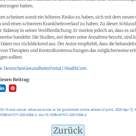
nterzogen hatten.
ten scheinen somit ein höheres Risiko zu haben, sich mit dem neuen
en und einen schweren Krankheitsverlauf zu haben. Zu dieser Schluss
Sidaway in seiner Veröffentlichung. Er merkte jedoch an, dass es sic
weise handelte. Die Studien, auf denen seine Annahme beruht, sind k
 Daten nur rückblickend aus. Der Autor empfiehlt, dass die behandeln
 von Therapien und Kontrolluntersuchungen das möglicherweise erh
gen sollten.
e:
DeutschesGesundheitsPortal / HealthCom
diesen Beitrag:
D-19 and cancer: what we know so far [published online ahead of print, 2020 Apr 7]. N
1038/s41571-020-0366-2. doi:10.1038/s41571-020-0366-2
Zurück