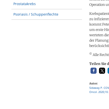
Prostatakrebs
Operation u
Krebspatien
Psoriasis / Schuppenflechte
zu infizier
kommt Peter 
um erste Hin
werteten die
der Planung
berücksichti
©
Alle Recht
Teilen Sie 
Autor:
Sidaway P. COVI
Oncol. 2020;10.