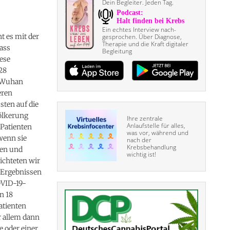
Dein Begleiter. Jeden Tag.
Ein echtes Interview nach­
t es mit der
gesprochen. Über Diagnose,
Therapie und die Kraft digitaler
ass
Begleitung
ese
28
n Wuhan
eren
sten auf die
völkerung
Ihre zentrale
Anlaufstelle für alles,
-Patienten
was vor, während und
wenn sie
nach der
Krebsbehandlung
ten und
wichtig ist!
ichteten wir
t Ergebnissen
OVID-19-
n 18
atienten
r allem dann
e oder einer