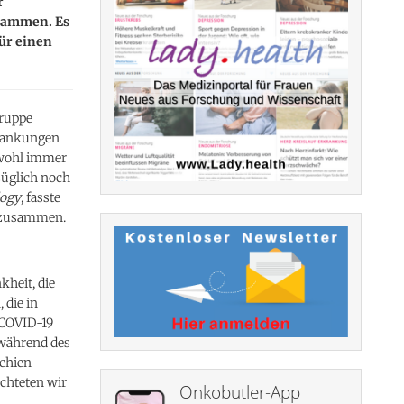
r
usammen. Es
für einen
gruppe
krankungen
bwohl immer
züglich noch
logy
, fasste
9 zusammen.
kheit, die
 die in
 COVID-19
 während des
schien
chteten wir
Onkobutler-App