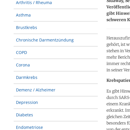
Sidaway, Se
Arthritis / Rheuma
Veröffentl
gibt Hinwei
Asthma
schweren Kr
Brustkrebs
Herauszufin
Chronische Darmentzündung
gehört, ist
stehen in V
COPD
mehr Bericht
immer recht 
Corona
in seiner V
Darmkrebs
Krebspatie
Demenz / Alzheimer
Es gibt Hinw
durch SARS-C
Depression
einem Krank
erkrankt. I
Diabetes
gleichen Zei
besonders fü
Endometriose
von der ents